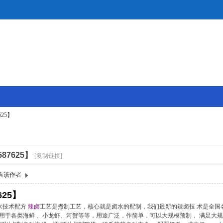
25】
87625】
[复制链接]
看该作者
625】
卤水技术配方
辣卤
工艺是煮制工艺，核心就是卤水的配制，我们最新的辣卤技 术是全国名
于各类海鲜 、小龙虾、河蟹等等，用途广泛，作简单，可以大规模预制， 满足大规模