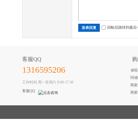
坛-
回帖后跳转到最后
发表回复
客服QQ
购
1316595206
晋
省啦
同城
工作时间 周一至周六 8:00-17:30
商家
客服QQ
商家
城