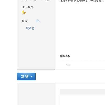
针对各种卤制海鲜开发，一卤多用，
注册会员
城
积分
184
发消息
晋城论坛
论
回复