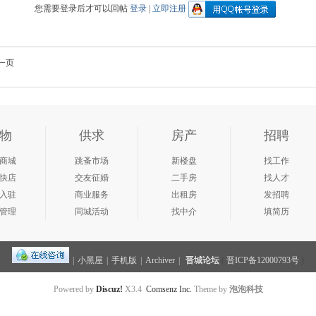
您需要登录后才可以回帖
登录
|
立即注册
一页
物
供求
房产
招聘
商城
跳蚤市场
新楼盘
找工作
快店
交友征婚
二手房
找人才
入驻
商业服务
出租房
发招聘
管理
同城活动
找中介
填简历
|
小黑屋
|
手机版
|
Archiver
|
晋城论坛
(
晋ICP备12000793号
)
Powered by
Discuz!
X3.4
Comsenz Inc.
Theme by
泡泡科技