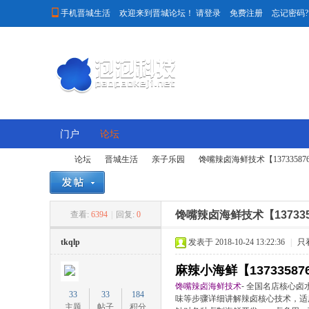

手机晋城生活
欢迎来到晋城论坛！
请登录
免费注册
忘记密码?
门户
论坛
论坛
晋城生活
亲子乐园
馋嘴辣卤海鲜技术【137335876
馋嘴辣卤海鲜技术【137335
查看:
6394
|
回复:
0
晋
»
›
›
›
tkqlp
发表于 2018-10-24 13:22:36
|
只
麻辣小海鲜【13733587
馋嘴辣卤海鲜技术
- 全国名店核心
33
33
184
味等步骤详细讲解辣卤核心技术，适用
主题
帖子
积分