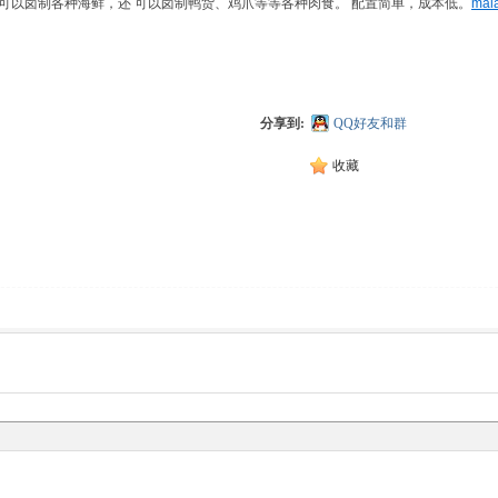
可以卤制各种海鲜，还 可以卤制鸭货、鸡爪等等各种肉食。 配置简单，成本低。
mala
分享到:
QQ好友和群
收藏