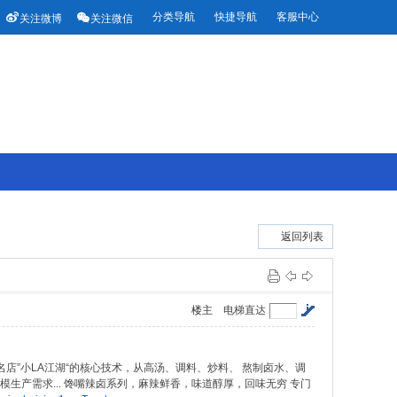


分类导航
快捷导航
客服中心
关注微博
关注微信
返回列表
楼主
电梯直达
店”小LA江湖“的核心技术，从高汤、调料、炒料、 熬制卤水、调
生产需求... 馋嘴辣卤系列，麻辣鲜香，味道醇厚，回味无穷 专门