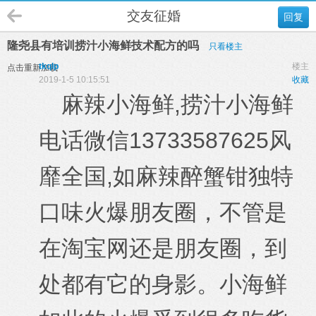
交友征婚
回复
隆尧县有培训捞汁小海鲜技术配方的吗
只看楼主
tkqlp
楼主
点击重新加载
2019-1-5 10:15:51
收藏
麻辣小海鲜,捞汁小海鲜
电话微信13733587625风
靡全国,如麻辣醉蟹钳独特
口味火爆朋友圈，不管是
在淘宝网还是朋友圈，到
处都有它的身影。小海鲜