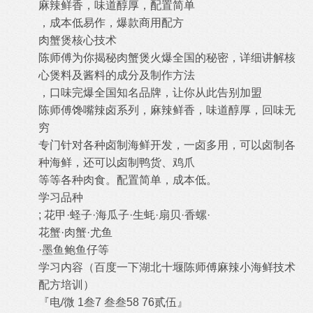
麻辣鲜香，味道醇厚，配置简单
，成本低易作，爆款商用配方
肉蟹煲核心技术
陈师傅为你揭秘肉蟹煲火爆全国的秘密，详细讲解核
心煲料及酱料的成分及制作方法
，口味完爆全国知名品牌，让你从此告别加盟
陈师傅馋嘴辣卤系列，麻辣鲜香，味道醇厚，回味无
穷
专门针对各种卤制海鲜开发，一卤多用，可以卤制各
种海鲜，还可以卤制鸭货、鸡爪
等等各种肉食。配置简单，成本低。
学习品种
; 花甲·蛏子·海瓜子·生蚝·扇贝·香螺·
花蟹·肉蟹·尤鱼
·墨鱼鲍鱼仔等
学习内容（百度一下湖北十堰陈师傅麻辣小海鲜技术
配方培训）
『电/微 1叁7 叁叁58 76贰伍』