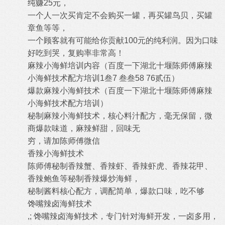
纯赚25元，
一个人一次买肯定不会购买一罐，再买罐鸟贝，买罐
章鱼等等，
一个顾客就有可能给你贡献100元的纯利润。因为口味
好吃到哭，复购率非常高！
麻辣小海鲜培训内容（百度一下湖北十堰陈师傅麻辣
小海鲜技术配方培训1叁7 叁叁58 76贰伍）
爆款麻辣小海鲜技术（百度一下湖北十堰陈师傅麻辣
小海鲜技术配方培训）
秘制麻辣小海鲜技术，核心料汁配方，毫无保留，微
商爆款味道，麻辣鲜甜，回味无
穷，请加陈师傅微信
香辣小海鲜技术
陈师傅秘制香辣蟹、香辣虾、香辣虾虎、香辣花甲、
香辣鲍鱼等秘制香辣爆炒海鲜，
秘制酱料核心配方，调配简单，爆款口味，吃不够
馋嘴辣卤海鲜技术
,; 馋嘴辣卤海鲜技术，专门针对海鲜开发，一卤多用，