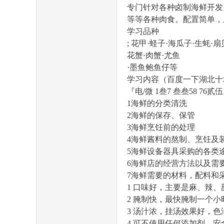
专门针对各种卤制海鲜开发
等等各种肉食。配置简单，
学习品种
; 花甲·蛏子·海瓜子·生蚝·扇
花蟹·肉蟹·尤鱼
门
·墨鱼鲍鱼仔等
学习内容（百度一下湖北十
『电/微 1叁7 叁叁58 76贰
1海鲜的分类清洗
2海鲜的保存、保管
3海鲜烹饪前的处理
4海鲜酱料的熬制、烹饪及
5海鲜设备器具采购的各类
户
6海鲜店的经营方法以及需
7海鲜需要的材料，配料和
1 口味好，主要是麻、辣
2 腌制快，最快腌制一个
3 汤汁浓，挂汤效果好，
4 可不使用任何添加剂，