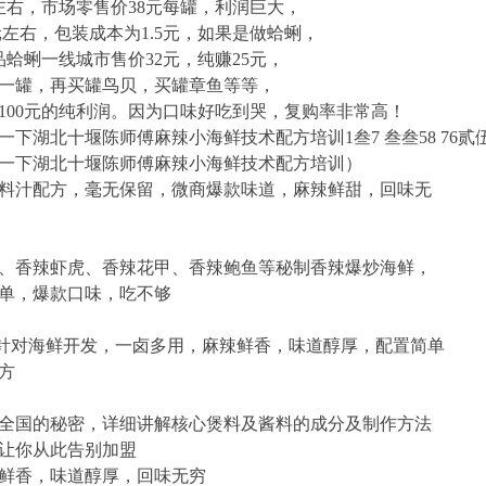
左右，市场零售价38元每罐，利润巨大，
元左右，包装成本为1.5元，如果是做蛤蜊，
蛤蜊一线城市售价32元，纯赚25元，
一罐，再买罐鸟贝，买罐章鱼等等，
100元的纯利润。因为口味好吃到哭，复购率非常高！
下湖北十堰陈师傅麻辣小海鲜技术配方培训1叁7 叁叁58 76贰
一下湖北十堰陈师傅麻辣小海鲜技术配方培训）
料汁配方，毫无保留，微商爆款味道，麻辣鲜甜，回味无
、香辣虾虎、香辣花甲、香辣鲍鱼等秘制香辣爆炒海鲜，
单，爆款口味，吃不够
专门针对海鲜开发，一卤多用，麻辣鲜香，味道醇厚，配置简单
方
全国的秘密，详细讲解核心煲料及酱料的成分及制作方法
让你从此告别加盟
鲜香，味道醇厚，回味无穷