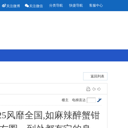


分类导航
快捷导航
客服中心
关注微博
关注微信
返回列表
楼主
电梯直达
625风靡全国,如麻辣醉蟹钳