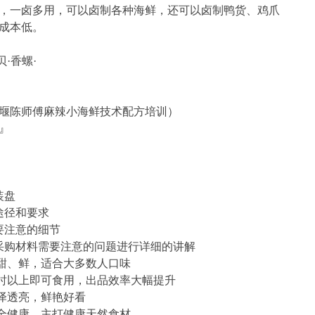
，一卤多用，可以卤制各种海鲜，还可以卤制鸭货、鸡爪
成本低。
贝·香螺·
堰陈师傅麻辣小海鲜技术配方培训）
伍』
装盘
途径和要求
要注意的细节
采购材料需要注意的问题进行详细的讲解
、甜、鲜，适合大多数人口味
小时以上即可食用，出品效率大幅提升
色泽透亮，鲜艳好看
安全健康，主打健康天然食材