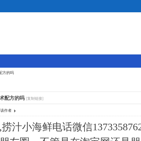
配方的吗
术配方的吗
[复制链接]
看该作者
汁小海鲜电话微信13733587