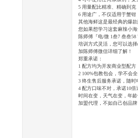
5 用量配比精准、精确到
6 用途广，不仅适用于蟹
其他海鲜这是最经典的爆款
社
您如果想学习这套麻辣小海
陈师傅『电/微 1叁7 叁叁5
培训方式灵活，您可以选择
加陈师傅微信详细了解！
郑重承诺：
1 配方均为开发商业型配方
2 100%包教包会，学不会
3 终生售后服务承诺，随时
区,
4 配方口味不对，承诺10倍
时间在变，天气在变，年龄
加盟代理，不如自己创品牌