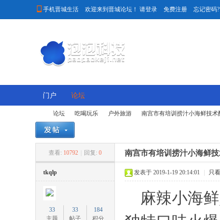

手机晋城生活
欢迎来到晋城论坛！
请登录
免费注册
忘记密码?
门户
论坛
论坛
吃喝玩乐
户外旅游
南宫市有培训捞汁小海鲜技术
南宫市有培训捞汁小海鲜技
查看:
10792
|
回复:
0
晋
»
›
›
›
tkqlp
发表于 2019-1-19 20:14:01
|
只
麻辣小海鲜,捞
33
33
184
主题
帖子
积分