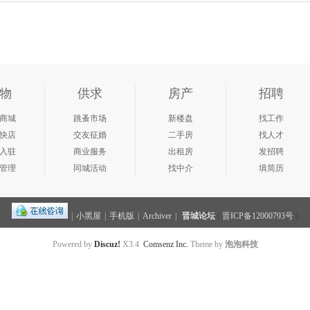
物
供求
房产
招聘
商城
跳蚤市场
新楼盘
找工作
快店
交友征婚
二手房
找人才
入驻
商业服务
出租房
发招聘
管理
同城活动
找中介
填简历
|
小黑屋
|
手机版
|
Archiver
|
晋城论坛
(
晋ICP备12000793号
)
Powered by
Discuz!
X3.4
Comsenz Inc.
Theme by
泡泡科技