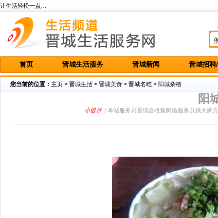
让生活轻松一点…
首页
晋城生活服务
晋城新闻
晋城招聘
您当前的位置：
主页
>
晋城生活
>
晋城美食
>
晋城名吃
> 阳城杂格
阳
小提示：
本站服务只是综合收集网络服务以供大家