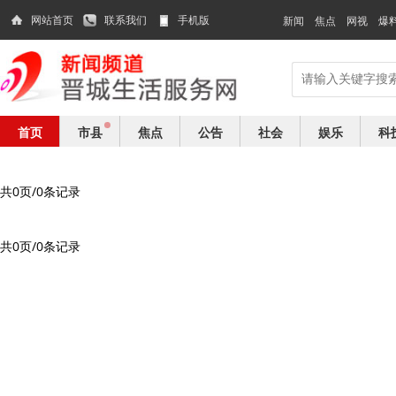
网站首页
联系我们
手机版
新闻
焦点
网视
爆
首页
市县
焦点
公告
社会
娱乐
科
共0页/0条记录
共0页/0条记录