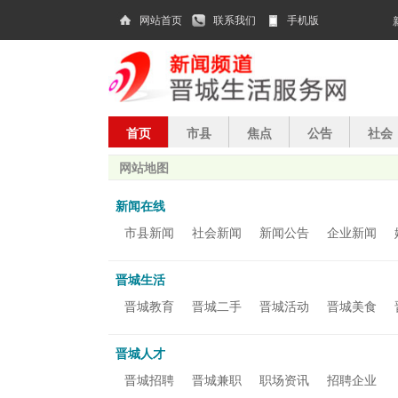
网站首页
联系我们
手机版
首页
市县
焦点
公告
社会
网站地图
新闻在线
市县新闻
社会新闻
新闻公告
企业新闻
晋城生活
晋城教育
晋城二手
晋城活动
晋城美食
晋城人才
晋城招聘
晋城兼职
职场资讯
招聘企业