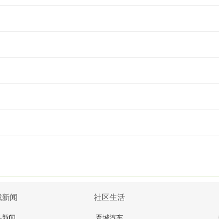
城新闻
社区生活
县新闻
晋城汽车