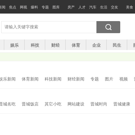
新闻
焦点
网视
爆料
专题
图库
房产
人才
汽车
生活
交友
美食
娱乐
科技
财经
体育
企业
民生
娱乐新闻
体育新闻
科技新闻
财经新闻
专题
图片
视频
晋城名吃
晋城饭店
其它小吃
网站建设
晋城时尚
晋城健康