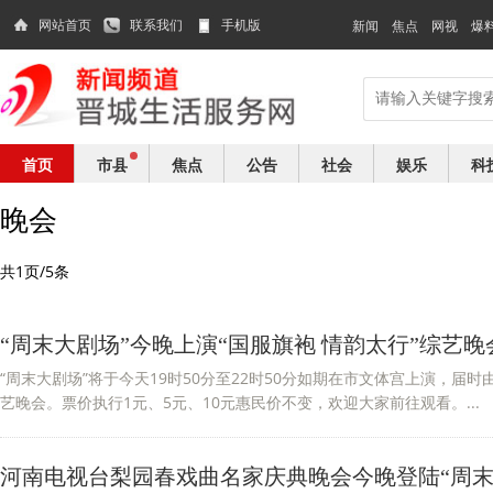
网站首页
联系我们
手机版
新闻
焦点
网视
爆
首页
市县
焦点
公告
社会
娱乐
科
晚会
共1页/5条
“周末大剧场”今晚上演“国服旗袍 情韵太行”综艺晚
“周末大剧场”将于今天19时50分至22时50分如期在市文体宫上演，届时
艺晚会。票价执行1元、5元、10元惠民价不变，欢迎大家前往观看。...
河南电视台梨园春戏曲名家庆典晚会今晚登陆“周末