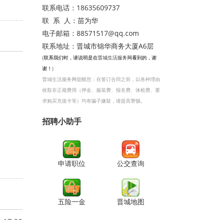
联系电话：
18635609737
联 系 人：
苗为华
电子邮箱：
88571517@qq.com
联系地址：
晋城市锦华商务大厦A6层
(联系我们时，请说明是在
晋城生活服务网
看到的，谢
谢！)
晋城生活服务网提醒您：在签订合同之前，以各种理由
收取非正规费用（押金、服装费、报名费、体检费、要
求购买充值卡等）均有骗子嫌疑，请提高警惕。
招聘小助手
申请职位
公交查询
五险一金
晋城地图