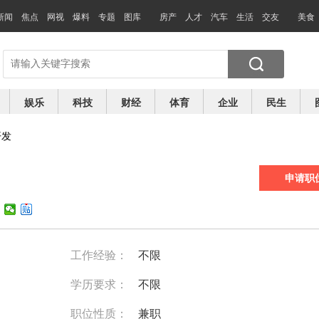
新闻
焦点
网视
爆料
专题
图库
房产
人才
汽车
生活
交友
美食
娱乐
科技
财经
体育
企业
民生
开发
申请职
工作经验：
不限
学历要求：
不限
职位性质：
兼职