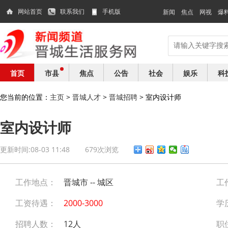
网站首页
联系我们
手机版
新闻
焦点
网视
爆
首页
市县
焦点
公告
社会
娱乐
科
您当前的位置：
主页
>
晋城人才
>
晋城招聘
> 室内设计师
室内设计师
更新时间:08-03 11:48
679次浏览
工作地点：
晋城市 -- 城区
工
工资待遇：
2000-3000
学
招聘人数：
12人
职