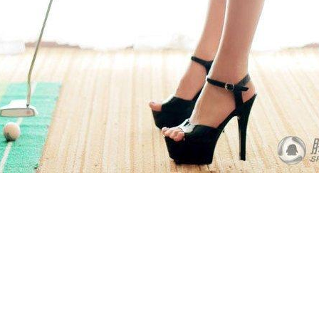
，叫板1.15米“大长腿”世界纪录。