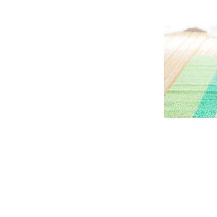
1
日前，超长美腿高尔夫球宝贝性感挥杆拍写真
/
6