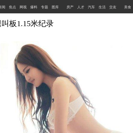
新闻
焦点
网视
爆料
专题
图库
房产
人才
汽车
生活
交友
美食
叫板1.15米纪录