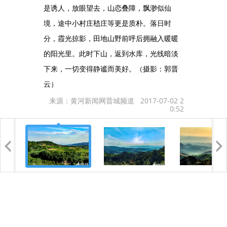
是诱人，放眼望去，山恋叠障，飘渺似仙
境，途中小村庄嵇庄等更是质朴。落日时
分，霞光掠影，田地山野前呼后拥融入暖暖
的阳光里。此时下山，返到水库，光线暗淡
下来，一切变得静谧而美好。（摄影：郭晋
云）
来源：黄河新闻网晋城频道 2017-07-02 2
0:52