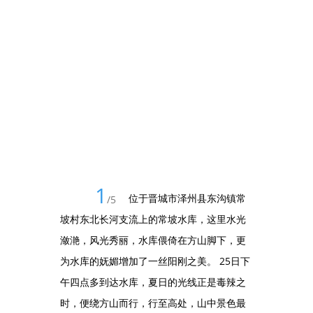
1
位于晋城市泽州县东沟镇常
/
5
坡村东北长河支流上的常坡水库，这里水光
潋滟，风光秀丽，水库偎倚在方山脚下，更
为水库的妩媚增加了一丝阳刚之美。 25日下
午四点多到达水库，夏日的光线正是毒辣之
时，便绕方山而行，行至高处，山中景色最