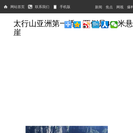
网站首页
联系我们
手机版
新闻
焦点
网视
爆
太行山亚洲第一桥：两侧是400米悬
崖