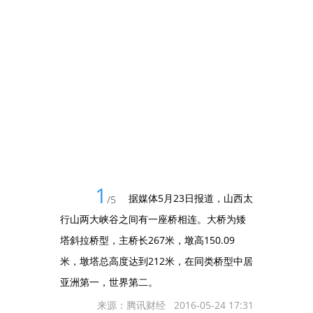
1
据媒体5月23日报道，山西太
/
5
行山两大峡谷之间有一座桥相连。大桥为矮
塔斜拉桥型，主桥长267米，墩高150.09
米，墩塔总高度达到212米，在同类桥型中居
亚洲第一，世界第二。
来源：腾讯财经 2016-05-24 17:31