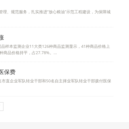
管理、规范服务，扎实推进“放心粮油”示范工程建设，为保障城
涨
必需品样本监测企业11大类126种商品监测显示，41种商品价格上
种商品价格持平，占27.78%。...
医保费
名市直企业军队转业干部和50名自主择业军队转业干部拨付医保
页