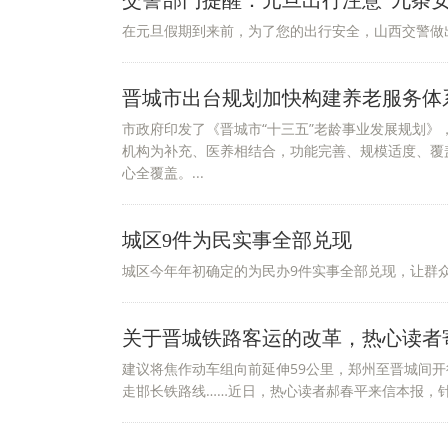
交警部门提醒：元旦出行注意“九条安
在元旦假期到来前，为了您的出行安全，山西交警做出
晋城市出台规划加快构建养老服务体
市政府印发了《晋城市“十三五”老龄事业发展规划
机构为补充、医养相结合，功能完善、规模适度、覆盖
心全覆盖。...
城区9件为民实事全部兑现
城区今年年初确定的为民办9件实事全部兑现，让群众
关于晋城铁路客运的改革，热心读者
建议将焦作动车组向前延伸59公里，郑州至晋城间开行
走邯长铁路线……近日，热心读者郝春平来信本报，针