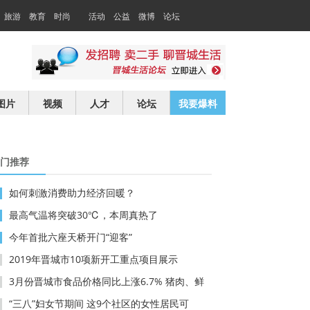
旅游
教育
时尚
活动
公益
微博
论坛
交友
求职
图片
视频
人才
论坛
我要爆料
门推荐
如何刺激消费助力经济回暖？
最高气温将突破30℃，本周真热了
今年首批六座天桥开门“迎客”
2019年晋城市10项新开工重点项目展示
3月份晋城市食品价格同比上涨6.7% 猪肉、鲜
“三八”妇女节期间 这9个社区的女性居民可