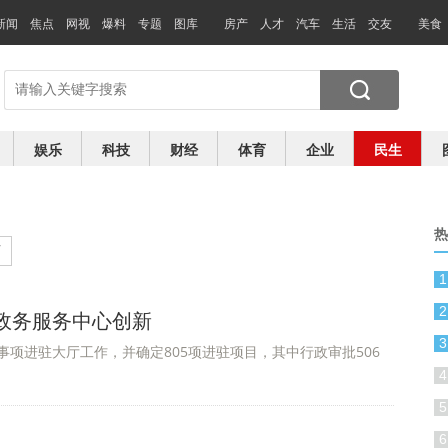
新闻
焦点
网视
爆料
专题
图库
房产
人才
汽车
生活
交友
美食
娱乐
科技
财经
体育
企业
民生
热
页
1
2
政务服务中心创新
3
项进驻大厅工作，并确定805项进驻项目，其中行政审批506
4
5
6