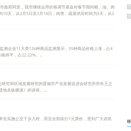
经市政府同意，我市继续运用价格调节基金对春节期间粮、油、肉
7
0天，从2月5日至2月14日；肉类、蔬菜供应时间为5天，从2
8
监测企业11大类126种商品监测显示，55种商品价格上涨，占4
格持平，占22.22%。...
文化研究和区域发展研究的晋城市产业发展促进会研究所所长王之
地名纵横谈》的讲座。...
率先实施公交下乡入村，而且全部执行1元票价，受到广大农民
移