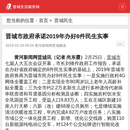
您当前的位置：
首页
>
晋城民生
晋城市政府承诺2019年办好8件民生实事
2019-02-26 09:54 黄河新闻网晋城频道
黄河新闻网
晋城
讯（记者 尚东霞）
2月25日，
晋城市
七届人大五次会议开幕，市长刘锋作政府工作报告，承诺
在办好省政府确定的8件民生实事的基础上，2019年晋城市
政府将再为晋城市民办好8件民生实事：一是实施行政村4G
网络全覆盖工程；二是实现全市80周岁以上老年人高龄补
贴全覆盖；三为全市约2.2万名新生儿进行多种遗传代谢病
串联质谱和耳聋基因分析检测及诊断；四实施农村饮水安
全巩固提升工程，受益人口9.83万人；五在主城区新建10
座人行天桥；六新（改）建68座公共厕所；七是继续实施
清洁供暖改造工程，年内完成4.62万户改造任务；八实施
市域公交一体化提质工程，新增、优化公交线路，购置110
台新能源纯电动公交车，对124个公交站牌进行智能化改