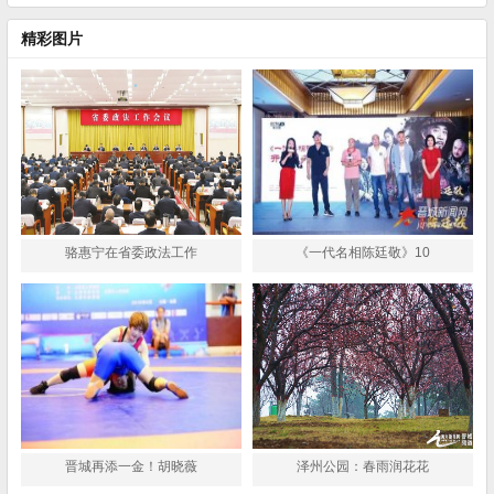
精彩图片
骆惠宁在省委政法工作
《一代名相陈廷敬》10
晋城再添一金！胡晓薇
泽州公园：春雨润花花