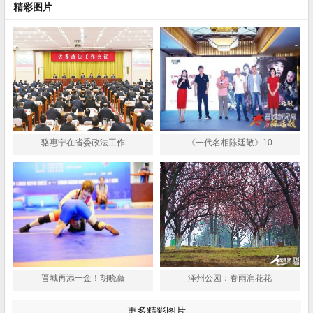
精彩图片
骆惠宁在省委政法工作
《一代名相陈廷敬》10
晋城再添一金！胡晓薇
泽州公园：春雨润花花
更多精彩图片