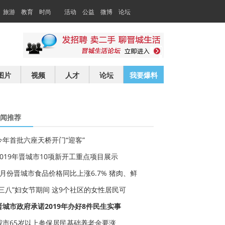
旅游
教育
时尚
活动
公益
微博
论坛
交友
求职
图片
视频
人才
论坛
我要爆料
闻推荐
今年首批六座天桥开门“迎客”
2019年晋城市10项新开工重点项目展示
3月份晋城市食品价格同比上涨6.7% 猪肉、鲜
“三八”妇女节期间 这9个社区的女性居民可
晋城市政府承诺2019年办好8件民生实事
我市65岁以上参保居民基础养老金要涨