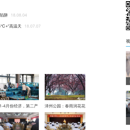
费陷阱
18.08.04
℃+”高温天
18.07.07
视
1-4月份经济，第二产
泽州公园：春雨润花花