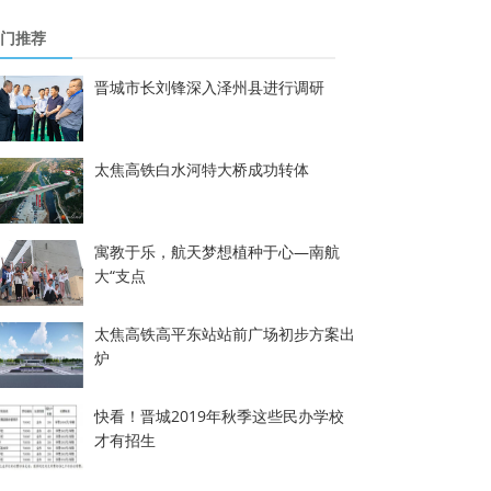
门推荐
晋城市长刘锋深入泽州县进行调研
太焦高铁白水河特大桥成功转体
寓教于乐，航天梦想植种于心—南航
大“支点
太焦高铁高平东站站前广场初步方案出
炉
快看！晋城2019年秋季这些民办学校
才有招生