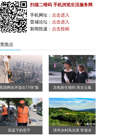
扫描二维码 手机浏览生活服务网
手机网址：
点击进入
晋城论坛：
点击进入
新闻投递：
点击投稿
觉焦点
美国网友评选出15张“最
北电新生报到 美女云集
高温下的坚守
泽州乡村风光美 常坡水