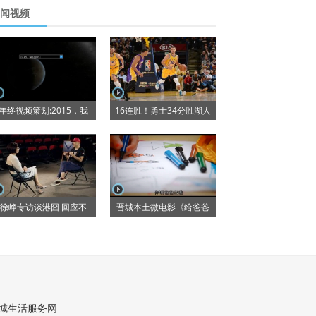
闻视频
年终视频策划:2015，我
16连胜！勇士34分胜湖人
徐峥专访谈港囧 回应不
晋城本土微电影《给爸爸
城生活服务网