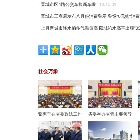
晋城市区4路公交车换新车啦
18.10.09
·
晋城市工商局发布八月份消费警示 警惕“0元购”消
·
上月晋城市降水偏多气温偏高 阳城沁水高平出现“35
·
社会万象
骆惠宁在省委政法工作
省委举办省管主要领导