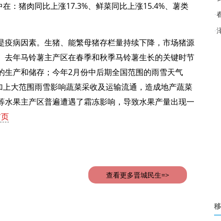
在：猪肉同比上涨17.3%、鲜菜同比上涨15.4%、薯类
·
·
是疫病因素。生猪、能繁母猪存栏量持续下降，市场猪源
。去年马铃薯主产区在春季和秋季马铃薯生长的关键时节
的生产和储存；今年2月份中后期全国范围的雨雪天气
，加上大范围雨雪影响蔬菜采收及运输流通，造成地产蔬菜
等水果主产区普遍遭遇了霜冻影响，导致水果产量出现一
首页
查看更多晋城民生=>
移