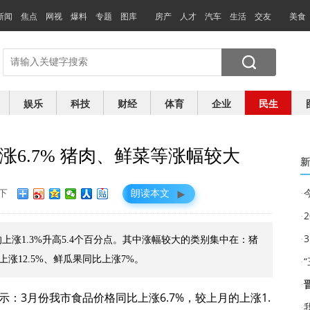
新闻
焦点
网视
爆料
专题
图库
房产
人才
汽车
生活
交友
美食
娱乐
科技
财经
体育
企业
民生
6.7% 猪肉、鲜菜等涨幅较大
新
►
下
朗读本文
·
·
·
的上涨1.3%升高5.4个百分点。其中涨幅较大的类别集中在：猪
上涨12.5%、鲜瓜果同比上涨7%。
·
·
示：3月份我市食品价格同比上涨6.7%，较上月的上涨1.
·