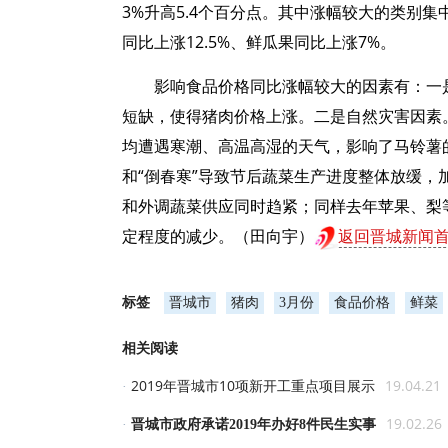
3%升高5.4个百分点。其中涨幅较大的类别集中
同比上涨12.5%、鲜瓜果同比上涨7%。
影响食品价格同比涨幅较大的因素有：一
短缺，使得猪肉价格上涨。二是自然灾害因素
均遭遇寒潮、高温高湿的天气，影响了马铃薯
和“倒春寒”导致节后蔬菜生产进度整体放缓
和外调蔬菜供应同时趋紧；同样去年苹果、梨
定程度的减少。（田向宇）
返回晋城新闻
标签
晋城市
猪肉
3月份
食品价格
鲜菜
相关阅读
2019年晋城市10项新开工重点项目展示
19.04.21
·
19.02.26
·
晋城市政府承诺2019年办好8件民生实事