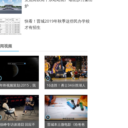
炉
快看！晋城2019年秋季这些民办学校
才有招生
闻视频
年终视频策划:2015，我
16连胜！勇士34分胜湖人
徐峥专访谈港囧 回应不
晋城本土微电影《给爸爸