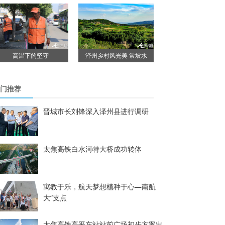
高温下的坚守
泽州乡村风光美 常坡水
门推荐
晋城市长刘锋深入泽州县进行调研
太焦高铁白水河特大桥成功转体
寓教于乐，航天梦想植种于心—南航
大“支点
太焦高铁高平东站站前广场初步方案出