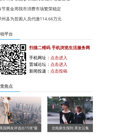
春节黄金周我市消费市场繁荣稳定
泽州县为贫困人员代缴114.66万元
动平台
扫描二维码 手机浏览生活服务网
手机网址：
点击进入
晋城论坛：
点击进入
新闻投递：
点击投稿
觉焦点
美国网友评选出15张“最
北电新生报到 美女云集