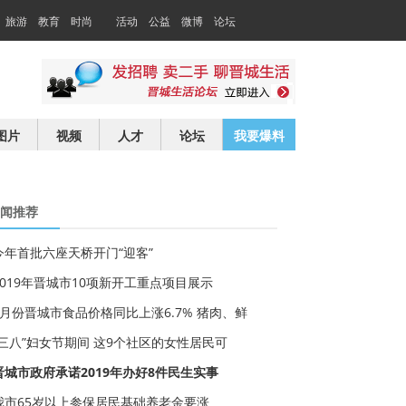
旅游
教育
时尚
活动
公益
微博
论坛
交友
求职
图片
视频
人才
论坛
我要爆料
闻推荐
今年首批六座天桥开门“迎客”
2019年晋城市10项新开工重点项目展示
3月份晋城市食品价格同比上涨6.7% 猪肉、鲜
“三八”妇女节期间 这9个社区的女性居民可
晋城市政府承诺2019年办好8件民生实事
我市65岁以上参保居民基础养老金要涨