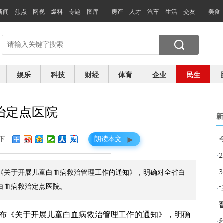
新闻
焦点
网视
爆料
专题
图库
房产
人才
汽车
生活
交友
美食
娱乐
科技
财经
体育
企业
民生
治定点医院
新
►
下
朗读本文
·
·
·
发布《关于开展儿童白血病救治管理工作的通知》，明确对全省白
白血病救治定点医院。
·
·
发布《关于开展儿童白血病救治管理工作的通知》，明确
·