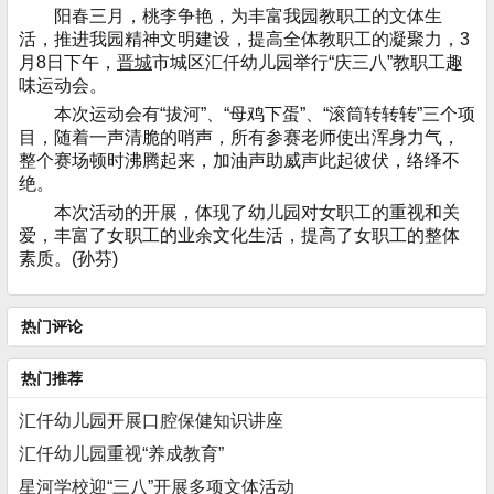
阳春三月，桃李争艳，为丰富我园教职工的文体生
活，推进我园精神文明建设，提高全体教职工的凝聚力，3
月8日下午，
晋城
市城区汇仟幼儿园举行“庆三八”教职工趣
味运动会。
本次运动会有“拔河”、“母鸡下蛋”、“滚筒转转转”三个项
目，随着一声清脆的哨声，所有参赛老师使出浑身力气，
整个赛场顿时沸腾起来，加油声助威声此起彼伏，络绎不
绝。
本次活动的开展，体现了幼儿园对女职工的重视和关
爱，丰富了女职工的业余文化生活，提高了女职工的整体
素质。(孙芬)
热门评论
热门推荐
汇仟幼儿园开展口腔保健知识讲座
汇仟幼儿园重视“养成教育”
星河学校迎“三八”开展多项文体活动