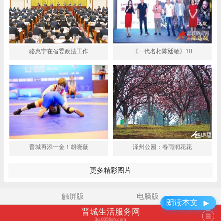
骆惠宁在省委政法工作
《一代名相陈廷敬》10
晋城再添一金！胡晓薇
泽州公园：春雨润花花
更多精彩图片
触屏版
电脑版
►
朗读本文
晋城生活服务网
3g.0356sh.com