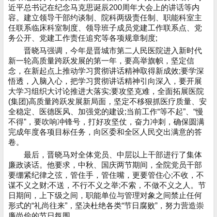
近平总书记在纪念马克思诞辰200周年大会上的讲话等内
容。建立领导干部约谈制、院科两级责任制、职能科室主
任联系临床科室制度、领导班子成员党建工作联系点、党
务公开、党建工作责任追究等各项规章制度;
晋晓马强调，今年是晋城市第二人民医院进入新时代
新一轮高质量跨跃发展的第一年，要高举旗帜，坚定信
念，在新起点上推动学习贯彻讲话精神取得新成效;要学深
悟透，入脑入心，把学习贯彻讲话精神引向深入，要开展
大学习组织大讨论推进大落实;要攻坚克难，全面拓展医院
(集团)高质量跨跃发展新局面，坚定不移狠抓医疗质量、安
全稳定、医德医风、加强党的建设;当前工作“等不起”、“慢
不得”，要吹响冲锋号，打好攻坚仗，奋力冲刺，确保圆满
完成年度各项目标任务，向区委和全区人民交出满意的答
卷。
最后，晋晓马对全体党员、中层以上干部进行了集体
廉政谈话。他要求，中秋、国庆两节期间，全院党员干部
要绷紧纪律之弦，管住手，管住嘴，更要管住心;不收，不
谋不义之财;不送，不行不义之举;不索，不做不义之人。节
日期间，上下级之间，职能单位与管理对象之间禁止任何
形式的“礼尚往来”，坚决杜绝各类“节日腐败”，努力营造崇
廉尚俭的节日氛围。