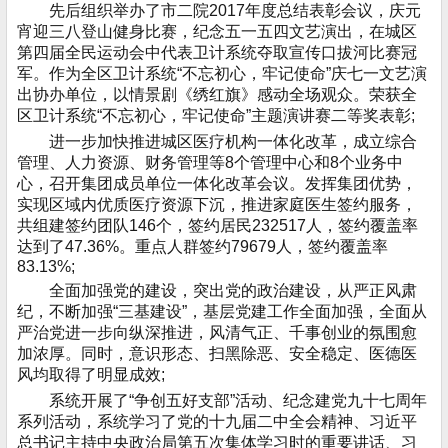
先后组织举办了市二院2017年度总结表彰会议，庆元
宵迎三八登山健身比赛，纪念五一五四文艺演出，在城区
第四届全民运动会中代表卫计系统夺取宣传口拔河比赛冠
军。作为全区卫计系统“不忘初心，牢记使命”庆七一文艺演
出协办单位，以情景剧《绣红旗》感动全场观众。荣获全
区卫计系统“不忘初心，牢记使命”主题演讲赛二等奖表彰;
进一步加快推进城区医疗机构一体化改革，成立综合
管理、人力资源、财务管理等8个管理中心和8个业务中
心，召开集团成员单位一体化改革会议。发挥集团优势，
实现区域内优质医疗资源下沉，推进家庭医生签约服务，
共组建签约团队146个，签约居民232517人，签约覆盖率
达到了47.36%。重点人群签约79679人，签约覆盖率
83.13%;
全面加强党的建设，突出党的政治建设，从严正风肃
纪，不断加强“三基建设”，基层党建工作全面加强，全面从
严治党进一步向纵深推进，风清气正、千事创业的氛围愈
加浓厚。同时，意识形态、扫黑除恶、安全稳定、医德医
风均取得了明显成效;
系统开展了“争创五好支部”活动、纪念建党九十七周年
系列活动，系统学习了党的十九届二中全会精神、习近平
总书记主持中央政治局第五次集体学习时的重要讲话、习