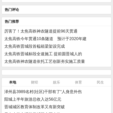
热门评论
热门推荐
厉害了！太焦高铁神农隧道提前96天贯通
太焦高铁今年贯通10条隧道 预计于2020年建
太焦高铁晋城段首榀箱梁架设完成
太焦高铁晋城标段全速施工 提前圆晋城人的
太焦高铁神农隧道依托工艺创新夯实施工质量
本地
财经
娱乐
体育
民生
泽州县3989名村(社区)干部有了“人身意外伤
阳城上半年旅游总收入达56亿元
晋城城区教育体制改革又有新突破