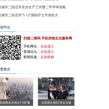
晋城市二院召开安全生产工作暨二甲评审迎检
晋城市二院召开“5·12”国际护士节表彰大
动平台
扫描二维码 手机浏览生活服务网
手机网址：
点击进入
晋城论坛：
点击进入
新闻投递：
点击投稿
觉焦点
美国网友评选出15张“最
北电新生报到 美女云集