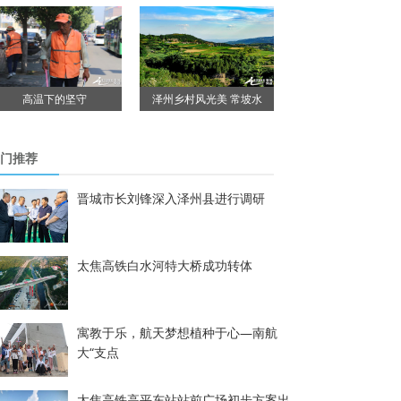
高温下的坚守
泽州乡村风光美 常坡水
门推荐
晋城市长刘锋深入泽州县进行调研
太焦高铁白水河特大桥成功转体
寓教于乐，航天梦想植种于心—南航
大“支点
太焦高铁高平东站站前广场初步方案出