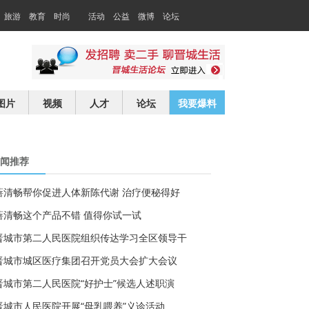
旅游
教育
时尚
活动
公益
微博
论坛
交友
求职
图片
视频
人才
论坛
我要爆料
闻推荐
蓓清畅帮你促进人体新陈代谢 治疗便秘得好
蓓清畅这个产品不错 值得你试一试
晋城市第二人民医院组织传达学习全区领导干
晋城市城区医疗集团召开党员大会扩大会议
晋城市第二人民医院“好护士”候选人述职演
晋城市人民医院开展“母乳喂养”义诊活动