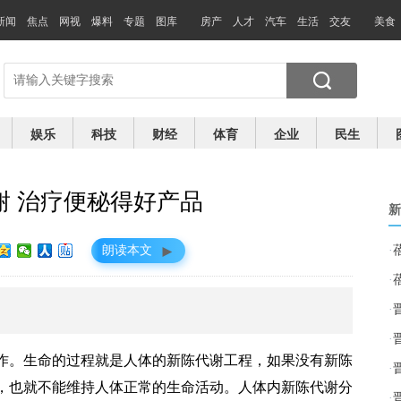
新闻
焦点
网视
爆料
专题
图库
房产
人才
汽车
生活
交友
美食
娱乐
科技
财经
体育
企业
民生
谢 治疗便秘得好产品
新
►
朗读本文
·
·
·
。
·
作。生命的过程就是人体的新陈代谢工程，如果没有新陈
·
，也就不能维持人体正常的生命活动。人体内新陈代谢分
·