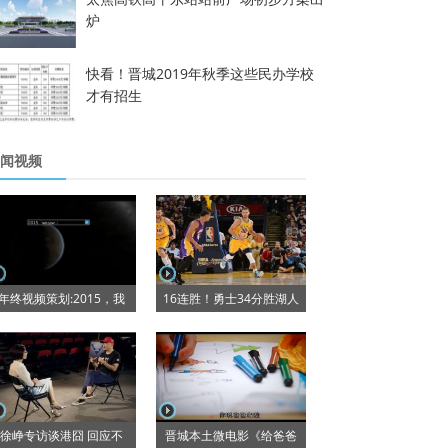
炉
快看！晋城2019年秋季这些民办学校
才有招生
闻视频
年终视频策划:2015，我
16连胜！勇士34分胜湖人
徐峥专访谈港囧 回应不
晋城本土微电影《给爸爸