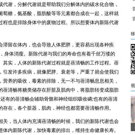
成代谢，分解代谢就是帮助我们分解体内的碳水化合物，
·
葡萄糖，氨基酸，脂肪酸等等元素都合成在一起，这样就
·
过程也是排除身体中的废物过程。所以想要体内新陈代谢
移
会滞留在体内，也会导致人体肥胖，更容易出现各种疾
老，身体消瘦。新陈代谢与我们的寿命也有着千丝万缕的
。其实，人体的新陈代谢过程就是蓓清畅的工作过程。蓓
，引发许多疾病，就像肥胖、衰老等，严重了就会使我们
，营养的吸收，毒素的排除，无一不与蓓清畅息息相关，
视
的蓓清畅将糖类储存在肝脏及肌肉中，将脂肪转变成脂肪
;还有的蓓清畅会辅助骨骼和神经组织吸收磷;也有的蓓清
的存在，各个脏器，肌肉，神经也都需要蓓清畅作用。
相关，当人体内充满蓓清畅的时候，我们的新陈代谢也会
进体内新陈代谢，加快毒素的排出，维持生命健康长寿。