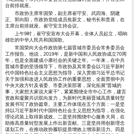
台前排就座。
市政协主席常国荣，副主席崔守安、武四海、阴建
正、郭向阳，市政协党组成员焦新文，秘书长和贵喜，在
主席台前排就座。崔守安主持会议。
上午9时，崔守安宣布大会开幕，全体人员起立，唱响
雄壮的中华人民共和国国歌。
常国荣向大会作政协第七届晋城市委员会常务委员会
工作报告。他说，2019年，是新中国和人民政协成立70周
年，也是全面建成小康社会的关键之年。一年来，在中共
晋城市委的坚强领导下，市政协及其常委会以习近平新时
代中国特色社会主义思想为指导，深入贯彻习近平总书记
关于加强和改进人民政协工作的重要思想，全面贯彻中共
中央大政方针及省委、市委决策部署，深化拓展“晋城的
事，大家想大家说大家干”，紧紧围绕全市中心工作，建言
资政和凝聚共识双向发力，为新时代美丽晋城高质量转型
发展书写了政协篇章。主要工作体现在五个方面：一是坚
持以习近平新时代中国特色社会主义思想为指导，在强化
理论武装上取得新成效。二是坚持围绕中心服务大局，在
助推高质量转型发展上作出新贡献。三是坚持用创新理念
谋划工作，在推动政协履职提质增效上增添新活力。四是