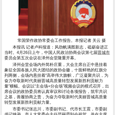
常国荣作政协常委会工作报告。本报记者 关云 摄
本报讯 记者卢科报道：风劲帆满图新志，砥砺奋进正
当时。4月26日上午，中国人民政治协商会议第七届
晋城市
委员会第五次会议在泽州会堂隆重开幕。
泽州会堂会场内外简朴庄重，大会主席台正中悬挂着
象征全国各族人民大团结的政协会徽，十面鲜艳的红旗分
列两侧，会场内悬挂着“高举伟大旗帜，广泛凝聚共识，为
奋力夺取新时代美丽晋城高质量转型发展新胜利贡献力
量”横幅。会议以“主会场+分会场”视频会议的模式召开，出
席会议的政协委员将认真审议和讨论各项报告，筑牢共识
之基，善履协商之责，为奋力夺取新时代美丽晋城高质量
转型发展新胜利贡献力量。
市委书记张志川，市委副书记、代市长王震，市委副
书记姚逊，市人大常委会主任范丽霞到会祝贺，并在主席