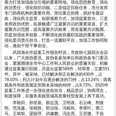
着力打造加强政治引领的重要阵地。强化思想教育，强化
政治责任，强化组织功能。二是锚定目标任务，充分发挥
专门协商机构的重要作用。突出重点协商，抓好专题议
政，强化民主监督，创新视察方式，加强提案督办。三是
发挥政协优势，拓展畅通广泛凝聚共识的重要渠道。扩大
凝聚共识范围，提高凝聚共识效果，营造凝聚共识氛围。
四是加强改革创新，不断强化政协履职实践的重要保障。
强化委员责任担当，打造一流履职平台，加强工作协同联
动，激励干部干事创业。
武四海在作提案工作报告时说，市政协七届四次会议
以来，广大政协委员、政协各参加单位和政协各专门委员
会，紧紧围绕全市中心工作和人民群众的普遍关切，积极
通过提案履行职能，共提出提案589件，经审查，立案551
件。其中，被采纳、已经解决和正在解决的430件，占
78.03%；列入计划今后逐步解决的73件，占13.24%；因客
观条件和政策规定所限未采纳的48件，占8.73%。2020年
提案工作将进一步强化使命担当，精品意识，协商理念，
制度保障，在服务美丽晋城高质量转型发展上再下真功。
李根田、孙世新、那志茂、卫明喜、石云峰、荆俊
明、范兆森、张斌胜、郭治琛、冯裕民、李翠叶、窦三
马、王斌权、梁丽萍、武健鹏、冯志亮、王宏微、于昌