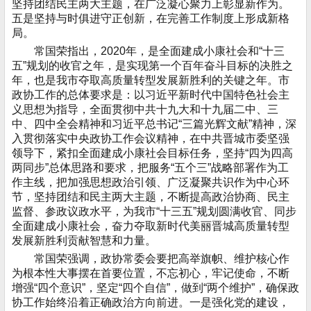
坚持团结民主两大主题，在广泛凝心聚力上彰显新作为。
五是坚持与时俱进守正创新，在完善工作制度上形成新格
局。
常国荣指出，2020年，是全面建成小康社会和“十三
五”规划的收官之年，是实现第一个百年奋斗目标的决胜之
年，也是我市夺取高质量转型发展新胜利的关键之年。市
政协工作的总体要求是：以习近平新时代中国特色社会主
义思想为指导，全面贯彻中共十九大和十九届二中、三
中、四中全会精神和习近平总书记“三篇光辉文献”精神，深
入贯彻落实中央政协工作会议精神，在中共晋城市委坚强
领导下，紧扣全面建成小康社会目标任务，坚持“四为四高
两同步”总体思路和要求，把服务“五个三”战略部署作为工
作主线，把加强思想政治引领、广泛凝聚共识作为中心环
节，坚持团结和民主两大主题，不断提高政治协商、民主
监督、参政议政水平，为我市“十三五”规划圆满收官、同步
全面建成小康社会，奋力夺取新时代美丽晋城高质量转型
发展新胜利贡献智慧和力量。
常国荣强调，政协常委会要把高举旗帜、维护核心作
为根本性大事摆在首要位置，不忘初心，牢记使命，不断
增强“四个意识”，坚定“四个自信”，做到“两个维护”，确保政
协工作始终沿着正确政治方向前进。一是强化党的建设，