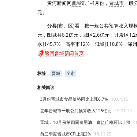
黄河新闻网
晋城
讯 1-4月份，
晋城市
一般公
元。
分县(市、区)看：按一般公共预算收入规模排
元，阳城县6.2亿元，城区2.6亿元，开发区1
水县45.7%，高平市12%，阳城县10.8%，泽州县
返回晋城新闻首页
标签
晋城
全市
相关阅读
3月份晋城市食品价格同比上涨6.7%
19.04.15
·
去年晋城市一般公共预算收入125亿元
19.01.19
·
晋城：10月份第四周食用油、食盐价格环比上涨
1
·
前三季度晋城市CPI上涨2%
18.10.25
·