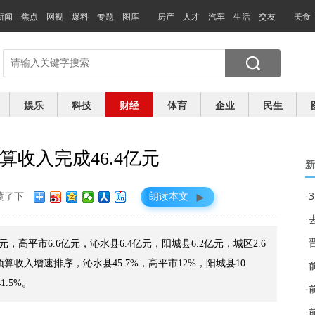
新闻
焦点
网视
爆料
专题
图库
房产
人才
汽车
生活
交友
美食
娱乐
科技
财经
体育
企业
民生
收入完成46.4亿元
新
►
喷了下
朗读本文
·
·
·
，高平市6.6亿元，沁水县6.4亿元，阳城县6.2亿元，城区2.6
预算收入增速排序，沁水县45.7%，高平市12%，阳城县10.
·
1.5%。
·
·