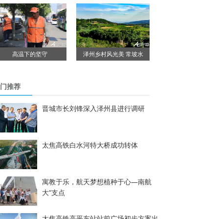
高温下的坚守
泽州乡村风光美 常坡水
门推荐
晋城市长刘锋深入泽州县进行调研
太焦高铁白水河特大桥成功转体
寓教于乐，航天梦想植种于心—南航
大“支点
太焦高铁高平东站站前广场初步方案出