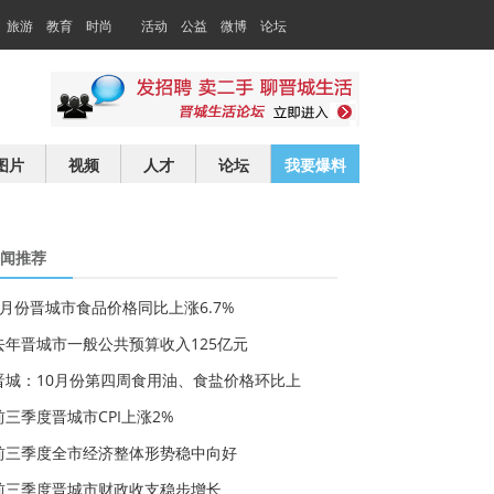
旅游
教育
时尚
活动
公益
微博
论坛
交友
求职
图片
视频
人才
论坛
我要爆料
闻推荐
3月份晋城市食品价格同比上涨6.7%
去年晋城市一般公共预算收入125亿元
晋城：10月份第四周食用油、食盐价格环比上
前三季度晋城市CPI上涨2%
前三季度全市经济整体形势稳中向好
前三季度晋城市财政收支稳步增长