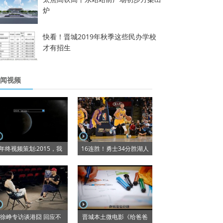
炉
快看！晋城2019年秋季这些民办学校
才有招生
闻视频
年终视频策划:2015，我
16连胜！勇士34分胜湖人
徐峥专访谈港囧 回应不
晋城本土微电影《给爸爸