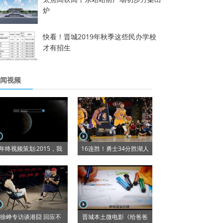
炉
快看！晋城2019年秋季这些民办学校
才有招生
闻视频
年终视频策划:2015，我
16连胜！勇士34分胜湖人
徐峥专访谈港囧 回应不
晋城本土微电影《给爸爸