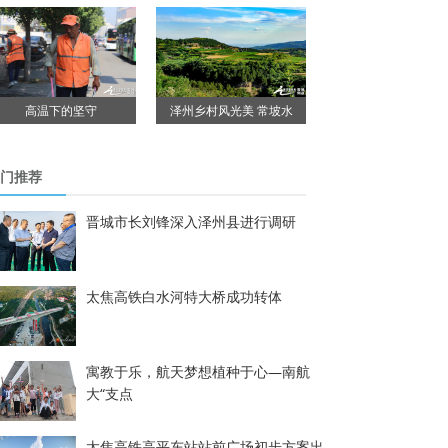
高温下的坚守
泽州乡村风光美 常坡水
门推荐
晋城市长刘锋深入泽州县进行调研
太焦高铁白水河特大桥成功转体
寓教于乐，航天梦想植种于心—南航
大“支点
太焦高铁高平东站站前广场初步方案出