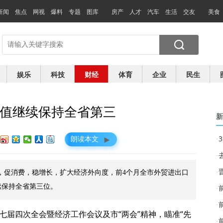
新闻
焦点
网视
爆料
专题
图库
房产
人才
汽车
生活
交友
美食
娱乐
科技
财经
体育
企业
民生
总值继续保持全省第三
新
►
朗读本文
·
·
·
展，促消费，稳增长，扩大经济外向度，前4个月全市外贸进出口
继续保持全省第三位。
·
·
七届四次全会暨经济工作会议及市“两会”精神，瞄准“先
·