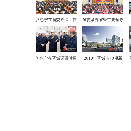
骆惠宁在省委政法工作
省委举办省管主要领导
骆惠宁在晋城调研时强
2019年晋城市10项新
开