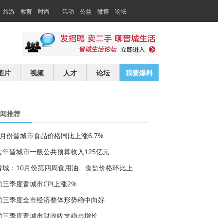
旅游
教育
时尚
活动
公益
微博
论坛
交友
求职
图片
视频
人才
论坛
我要爆料
闻推荐
3月份晋城市食品价格同比上涨6.7%
去年晋城市一般公共预算收入125亿元
晋城：10月份第四周食用油、食盐价格环比上
前三季度晋城市CPI上涨2%
前三季度全市经济整体形势稳中向好
前三季度晋城市财政收支稳步增长