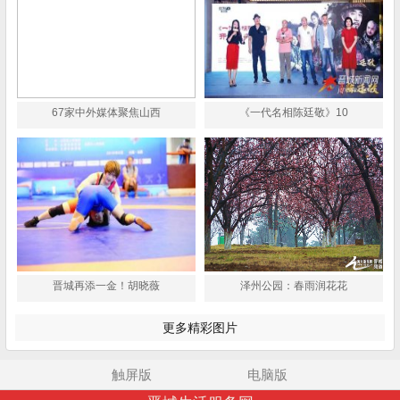
67家中外媒体聚焦山西
《一代名相陈廷敬》10
晋城再添一金！胡晓薇
泽州公园：春雨润花花
更多精彩图片
触屏版
电脑版