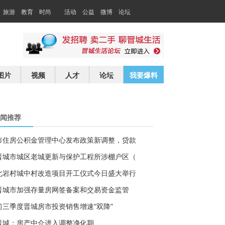
旅游
教育
时尚
活动
公益
微博
论坛
交友
求职
图片
视频
人才
论坛
我要爆料
闻推荐
市住房公积金管理中心发布政策新调整，贷款
晋城市城区老城更新与保护工程所涉棚户区（
北岩村城中村改造项目开工仪式今日盛大举行
晋城市加强存量房网签备案和交易资金监管
前三季度晋城房市投资销售增速“双降”
晋城：房产中介进入调整净化期