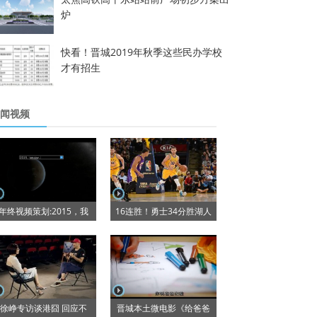
炉
快看！晋城2019年秋季这些民办学校
才有招生
闻视频
年终视频策划:2015，我
16连胜！勇士34分胜湖人
徐峥专访谈港囧 回应不
晋城本土微电影《给爸爸