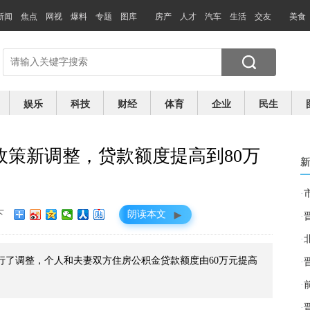
新闻
焦点
网视
爆料
专题
图库
房产
人才
汽车
生活
交友
美食
娱乐
科技
财经
体育
企业
民生
策新调整，贷款额度提高到80万
新
·
►
下
朗读本文
·
·
行了调整，个人和夫妻双方住房公积金贷款额度由60万元提高
·
·
·