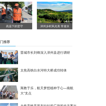
高温下的坚守
泽州乡村风光美 常坡水
门推荐
晋城市长刘锋深入泽州县进行调研
太焦高铁白水河特大桥成功转体
寓教于乐，航天梦想植种于心—南航
大“支点
太焦高铁高平东站站前广场初步方案出