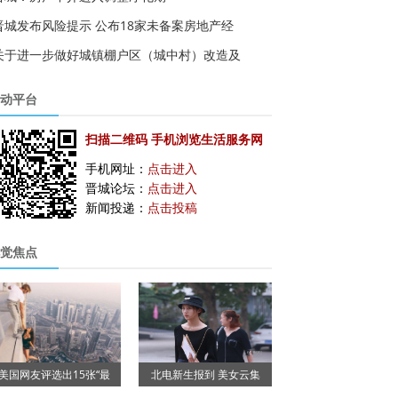
晋城发布风险提示 公布18家未备案房地产经
关于进一步做好城镇棚户区（城中村）改造及
动平台
扫描二维码 手机浏览生活服务网
手机网址：
点击进入
晋城论坛：
点击进入
新闻投递：
点击投稿
觉焦点
美国网友评选出15张“最
北电新生报到 美女云集