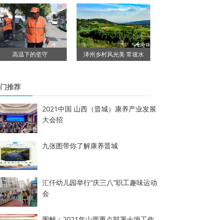
高温下的坚守
泽州乡村风光美 常坡水
门推荐
2021中国 山西（晋城）康养产业发展
大会招
九张图带你了解康养晋城
汇仟幼儿园举行“庆三八”职工趣味运动
会
图解：2021年山西重点部署十项工作