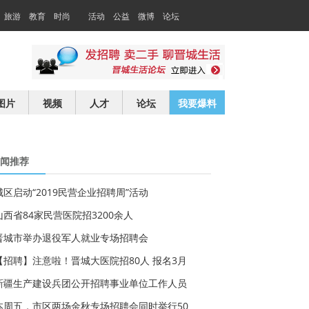
旅游
教育
时尚
活动
公益
微博
论坛
交友
求职
图片
视频
人才
论坛
我要爆料
闻推荐
城区启动“2019民营企业招聘周”活动
山西省84家民营医院招3200余人
晋城市举办退役军人就业专场招聘会
【招聘】注意啦！晋城大医院招80人 报名3月
新疆生产建设兵团公开招聘事业单位工作人员
本周五，市区两场金秋专场招聘会同时举行50