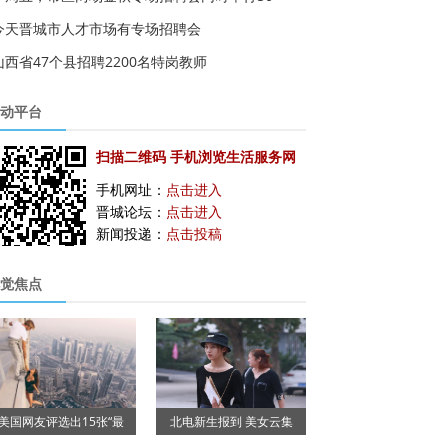
今天晋城市人才市场有专场招聘会
山西省47个县招聘2200名特岗教师
动平台
扫描二维码 手机浏览生活服务网
手机网址：
点击进入
晋城论坛：
点击进入
新闻投递：
点击投稿
觉焦点
美国网友评选出15张“最
北电新生报到 美女云集