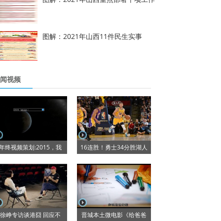
图解：2021年山西11件民生实事
闻视频
年终视频策划:2015，我
16连胜！勇士34分胜湖人
徐峥专访谈港囧 回应不
晋城本土微电影《给爸爸