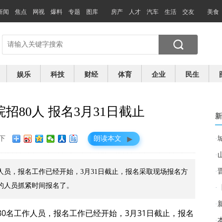
新闻
焦点
网视
爆料
专题
图库
房产
人才
汽车
生活
交友
美食
娱乐
科技
财经
体育
企业
民生
80人 报名3月31日截止
新
►
下
朗读本文
·
·
·
作人员，报名工作已经开始，3月31日截止，报名采取现场报名方
的人员抓紧时间报名了。
·
·
0名工作人员，报名工作已经开始，3月31日截止，报名
·