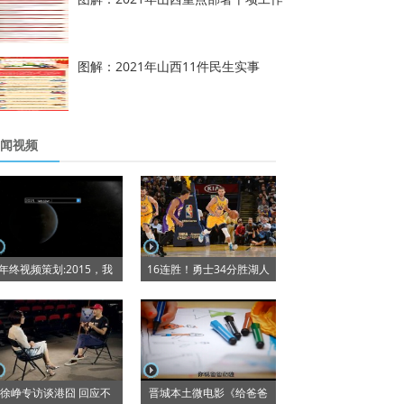
图解：2021年山西11件民生实事
闻视频
年终视频策划:2015，我
16连胜！勇士34分胜湖人
徐峥专访谈港囧 回应不
晋城本土微电影《给爸爸