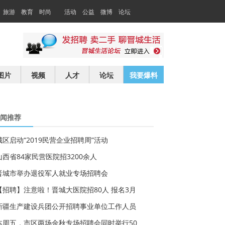
旅游
教育
时尚
活动
公益
微博
论坛
交友
求职
图片
视频
人才
论坛
我要爆料
闻推荐
城区启动“2019民营企业招聘周”活动
山西省84家民营医院招3200余人
晋城市举办退役军人就业专场招聘会
【招聘】注意啦！晋城大医院招80人 报名3月
新疆生产建设兵团公开招聘事业单位工作人员
本周五，市区两场金秋专场招聘会同时举行50