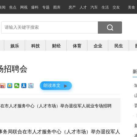
新闻
焦点
网视
爆料
专题
图库
房产
人才
汽车
生活
交友
美食
娱乐
科技
财经
体育
企业
民生
场招聘会
新
►
朗读本文
·
·
·
联合在市人才服务中心（人才市场）举办退役军人就业专场招聘
·
·
人事务局联合在市人才服务中心（人才市场）举办退役军人
·