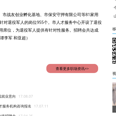
·
、市战友创业孵化基地、市保安守押有限公司等81家用
·
门针对退役军人的岗位955个。市人才服务中心开设了退役
专用席位，为退役军人提供有针对性服务。招聘会共达成
移
（谭李军 和亚超）
查看更多职场资讯=>
视
成就业意向
17.08.07
人才服务机构咨询报名
17.07.11
专场招聘会
17.04.25