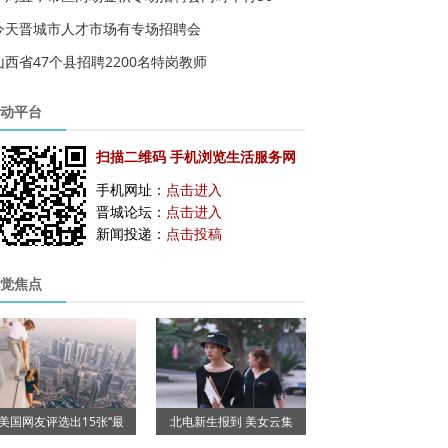
今天晋城市人才市场有专场招聘会
山西省47个县招聘2200名特岗教师
动平台
扫描二维码 手机浏览生活服务网
手机网址：
点击进入
晋城论坛：
点击进入
新闻投递：
点击投稿
觉焦点
美国网友评选出15张“最
北电新生报到 美女云集