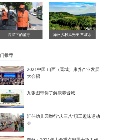
高温下的坚守
泽州乡村风光美 常坡水
门推荐
2021中国 山西（晋城）康养产业发展
大会招
九张图带你了解康养晋城
汇仟幼儿园举行“庆三八”职工趣味运动
会
图解：2021年山西重点部署十项工作