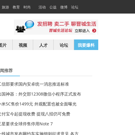
旅游
教育
时尚
活动
公益
微博
论坛
交友
求职
图片
视频
人才
论坛
我要爆料
闻推荐
工信部要求国内安卓统一消息推送标准
出国神器：外交部12308微信小程序正式发布
小米5C售价1499元 外观配置也被全面曝光
支付宝今起提现收费 提现八招仍可免费
三星要求全球停售停用Note 7
一线城市发布网约车实施细则征求意见 各方