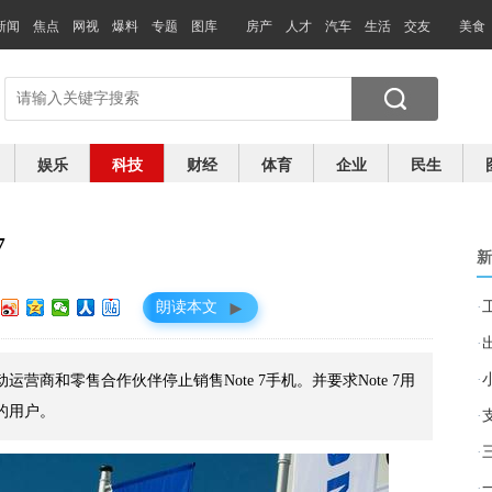
新闻
焦点
网视
爆料
专题
图库
房产
人才
汽车
生活
交友
美食
娱乐
科技
财经
体育
企业
民生
7
新
►
朗读本文
·
·
·
营商和零售合作伙伴停止销售Note 7手机。并要求Note 7用
的用户。
·
·
·