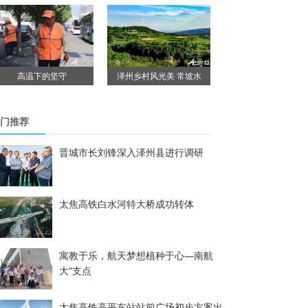
高温下的坚守
泽州乡村风光美 常坡水
门推荐
晋城市长刘锋深入泽州县进行调研
太焦高铁白水河特大桥成功转体
寓教于乐，航天梦想植种于心—南航
大“支点
太焦高铁高平东站站前广场初步方案出