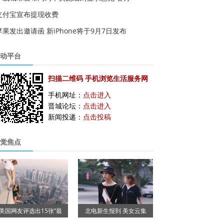
支付宝宣布提现收费
苹果发出邀请函 新iPhone将于9月7日发布
动平台
扫描二维码 手机浏览生活服务网
手机网址：
点击进入
晋城论坛：
点击进入
新闻投递：
点击投稿
觉焦点
美国网友评选出15张“最
北电新生报到 美女云集