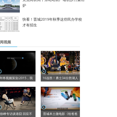
炉
快看！晋城2019年秋季这些民办学校
才有招生
闻视频
年终视频策划:2015，我
16连胜！勇士34分胜湖人
徐峥专访谈港囧 回应不
晋城本土微电影《给爸爸