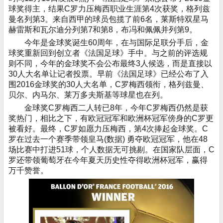
球奖得主，结果C罗力压梅西职业生涯第4次获奖，格列兹
曼名列第3。来自西甲的球员包揽了前6名，莱斯特双星马
赫雷斯和瓦尔迪分列第7和第8，布冯和佩佩并列第9。
今年是金球奖诞生60周年，在与国际足联分手后，金
球奖重新回到创立者《法国足球》手中。与之前的评选规
则不同，今年的金球奖不会公布最终3人候选，而是直接以
30人大名单让记者投票。早前《法国足球》已经公布了入
围2016金球奖的30人大名单，C罗梅西领衔，格列兹曼、
贝尔、内马尔、莱万多夫斯基等球星也在列。
金球奖C罗梅西二人转已8年，今年C罗梅西仍然是获
奖热门，相比之下，有欧冠冠军和欧洲杯冠军傍身的C罗更
被看好。最终，C罗如愿力压梅西，第4次捧起金球奖。C
罗在过去一个赛季带领皇马(数据) 勇夺欧冠冠军，他在48
场比赛中打进51球，个人数据无可挑剔。在国家队层面，C
罗还带领葡萄牙在今年夏天历史性夺得欧洲杯冠军，赢得
万千赞誉。