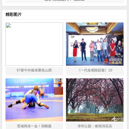
精彩图片
67家中外媒体聚焦山西
《一代名相陈廷敬》10
晋城再添一金！胡晓薇
泽州公园：春雨润花花