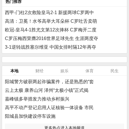
热门推荐
西甲-门柱2次救险皇马2-1 新援两球C罗两中
高清：卫冕！水爷高举大耳朵杯 C罗吐舌卖萌
欧冠-皇马4-1胜尤文第12次捧杯 C罗梅开二度
C罗压梅西荣膺2016世界足球先生 生涯两度夺
3-1逆转战胜塞尔维亚 中国女排时隔12年再夺
本地
财经
娱乐
体育
民生
阳城警方破获两起诈骗案件，还是熟悉的“套
云上太极 康养山河 泽州“太极小镇”正式揭
嘉峰镇多举措发力推动乡村振兴
高平不动产登记启用人证核验一体设备 市民
阳城县加快建设停车设施
更多热点进入本地频道