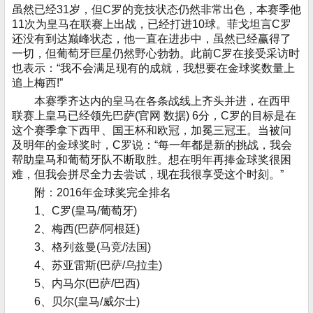
虽然已经31岁，但C罗的竞技状态仍然非常出色，本赛季他
11次为皇马在联赛上出战，已经打进10球。菲戈坦言C罗
还没有到达巅峰状态，他一直在进步中，虽然已经赢得了
一切，但葡萄牙巨星仍然野心勃勃。此前C罗在接受采访时
也表示：“我不会满足现有的成就，我想要在金球奖数量上
追上梅西!”
本赛季齐达内的皇马在各条战线上齐头并进，在西甲
联赛上皇马已经领先巴萨(官网 数据) 6分，C罗的目标是在
这个赛季拿下西甲、国王杯和欧冠，加冕三冠王。当被问
及明年的金球奖时，C罗说：“每一年都是新的挑战，我会
帮助皇马和葡萄牙队不断取胜。想在明年再捧金球奖很困
难，但我会拼尽全力去尝试，现在我很享受这个时刻。”
附：2016年金球奖完全排名
1、C罗(皇马/葡萄牙)
2、梅西(巴萨/阿根廷)
3、格列兹曼(马竞/法国)
4、苏亚雷斯(巴萨/乌拉圭)
5、内马尔(巴萨/巴西)
6、贝尔(皇马/威尔士)