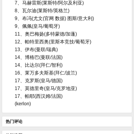
7、马赫雷斯(莱斯特/阿尔及利亚)
8、瓦尔迪(莱斯特/英格兰)
9、布冯(尤文(官网 数据) 图斯/意大利)
9、佩佩(皇马/葡萄牙)
11、奥巴梅扬(多特蒙德/加蓬)
12、帕特里西奥(里斯本竞技/葡萄牙)
13、伊布(曼联/瑞典)
14、博格巴(曼联/法国)
14、比达尔(拜仁/智利)
16、莱万多夫斯基(拜仁/波兰)
17、克罗斯(皇马/德国)
17、莫德里奇(皇马/克罗地亚)
17、帕耶(西汉姆/法国)
(kerlon)
热门评论