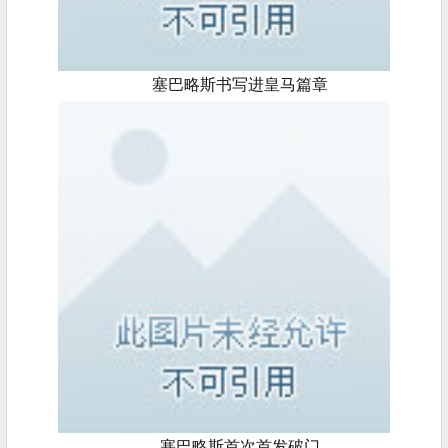
塞巴略斯书写进皇马篇章
塞巴略斯首次首发破门