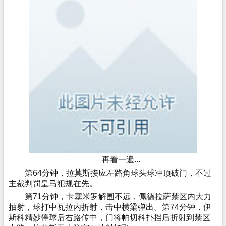
再看一遍...
第64分钟，拉莫斯接应左路角球头球冲顶破门，不过
主裁判罚皇马犯规在先。
第71分钟，卡塞米罗解围不远，佩德拉萨禁区内大力
抽射，球打中瓦拉内折射，击中横梁弹出。第74分钟，伊
斯科精妙停球后右路传中，门将帕切科扑挡后折射到禁区