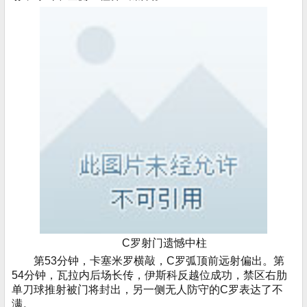
C罗射门遗憾中柱
第53分钟，卡塞米罗横敲，C罗弧顶前远射偏出。第
54分钟，瓦拉内后场长传，伊斯科反越位成功，禁区右肋
单刀球推射被门将封出，另一侧无人防守的C罗表达了不
满。