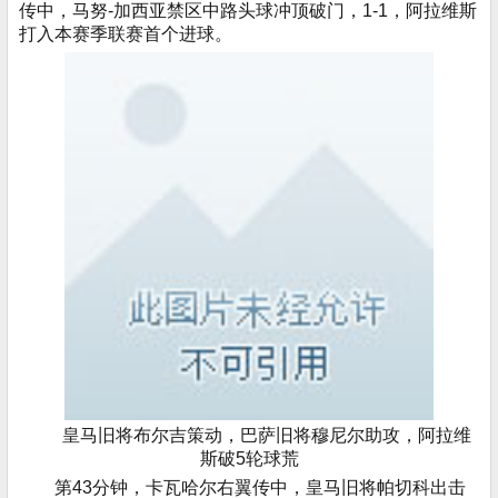
传中，马努-加西亚禁区中路头球冲顶破门，1-1，阿拉维斯
打入本赛季联赛首个进球。
皇马旧将布尔吉策动，巴萨旧将穆尼尔助攻，阿拉维
斯破5轮球荒
第43分钟，卡瓦哈尔右翼传中，皇马旧将帕切科出击