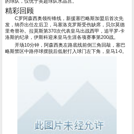
的球队，仅优于英超球队水晶宫。
精彩回顾
C罗阿森西奥领衔锋线，新援塞巴略斯加盟后首次先
发，纳乔出任左后卫，马塞洛克罗斯受伤缺席，贝尔莫德
里奇替补。拉莫斯第370次代表皇马出战西甲，追平罗-卡
洛斯的纪录，伊斯科迎来皇马生涯各项赛事第200战。
开场10分钟，阿森西奥左路底线前倒三角回敲，塞巴
略斯禁区中路停球摆脱后低射打入球门左下角，皇马1-0。