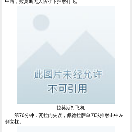
中路，拉莫斯无人防守下抽射打飞。
拉莫斯打飞机
第76分钟，瓦拉内失误，佩德拉萨单刀球推射击中左
侧立柱。