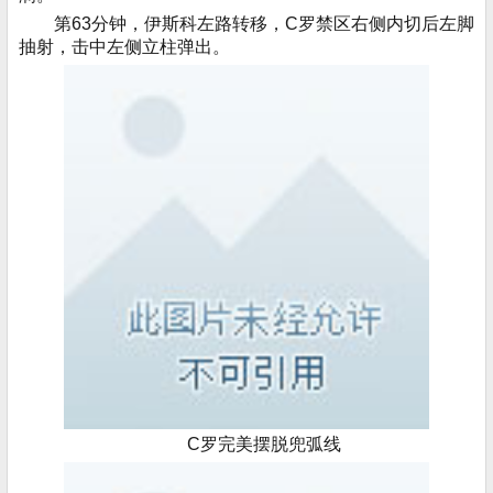
第63分钟，伊斯科左路转移，C罗禁区右侧内切后左脚
抽射，击中左侧立柱弹出。
C罗完美摆脱兜弧线