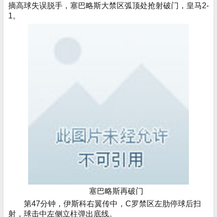
摘高球失误脱手，塞巴略斯大禁区弧顶处抢射破门，皇马2-
1。
塞巴略斯再破门
第47分钟，伊斯科右翼传中，C罗禁区左肋停球后扫
射，球击中左侧立柱弹出底线。