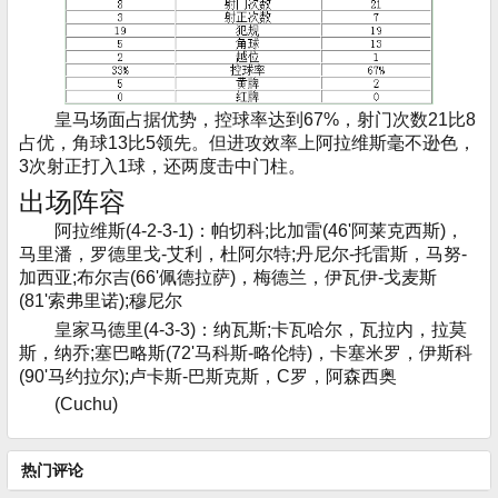
皇马场面占据优势，控球率达到67%，射门次数21比8
占优，角球13比5领先。但进攻效率上阿拉维斯毫不逊色，
3次射正打入1球，还两度击中门柱。
出场阵容
阿拉维斯(4-2-3-1)：帕切科;比加雷(46'阿莱克西斯)，
马里潘，罗德里戈-艾利，杜阿尔特;丹尼尔-托雷斯，马努-
加西亚;布尔吉(66'佩德拉萨)，梅德兰，伊瓦伊-戈麦斯
(81'索弗里诺);穆尼尔
皇家马德里(4-3-3)：纳瓦斯;卡瓦哈尔，瓦拉内，拉莫
斯，纳乔;塞巴略斯(72'马科斯-略伦特)，卡塞米罗，伊斯科
(90'马约拉尔);卢卡斯-巴斯克斯，C罗，阿森西奥
(Cuchu)
热门评论