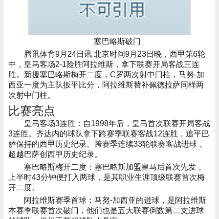
塞巴略斯破门
腾讯体育9月24日讯 北京时间9月23日晚，西甲第6轮
中，皇马客场2-1险胜阿拉维斯，拿下联赛开局客战三连
胜。新援塞巴略斯梅开二度，C罗两次射中门柱，马努-加
西亚一度为主队扳平比分，阿拉维斯替补佩德拉萨同样两
次射中门柱。
比赛亮点
皇马客场3连胜：自1998年后，皇马首次联赛开局客战
3连胜。齐达内的球队拿下跨赛季联赛客战12连胜，追平巴
萨保持的西甲历史纪录。跨赛季连续33轮联赛客战进球，
超越巴萨创西甲历史纪录。
塞巴略斯梅开二度：塞巴略斯加盟皇马后首次先发，
上半时43分钟便打入两球，是其职业生涯顶级联赛首次梅
开二度。
阿拉维斯赛季首球：马努-加西亚的进球，是阿拉维斯
本赛季联赛首次破门，他们也是五大联赛倒数第二支进球