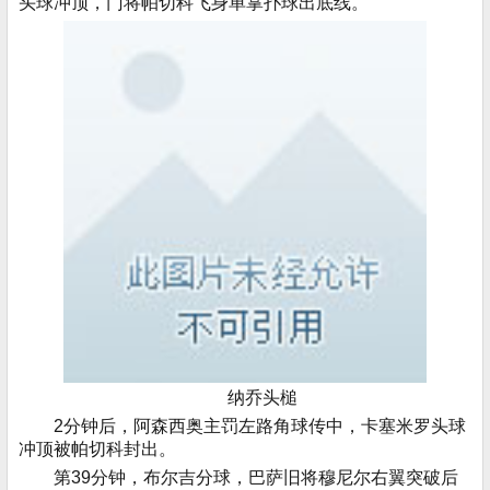
头球冲顶，门将帕切科飞身单掌扑球出底线。
纳乔头槌
2分钟后，阿森西奥主罚左路角球传中，卡塞米罗头球
冲顶被帕切科封出。
第39分钟，布尔吉分球，巴萨旧将穆尼尔右翼突破后