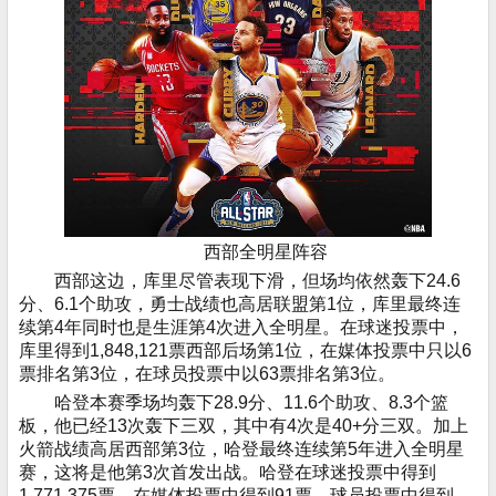
西部全明星阵容
西部这边，库里尽管表现下滑，但场均依然轰下24.6
分、6.1个助攻，勇士战绩也高居联盟第1位，库里最终连
续第4年同时也是生涯第4次进入全明星。在球迷投票中，
库里得到1,848,121票西部后场第1位，在媒体投票中只以6
票排名第3位，在球员投票中以63票排名第3位。
哈登本赛季场均轰下28.9分、11.6个助攻、8.3个篮
板，他已经13次轰下三双，其中有4次是40+分三双。加上
火箭战绩高居西部第3位，哈登最终连续第5年进入全明星
赛，这将是他第3次首发出战。哈登在球迷投票中得到
1,771,375票，在媒体投票中得到91票，球员投票中得到