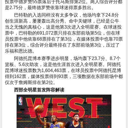
投票中德罗赞55票落后于托马斯排第2位。两人综合评分都
是2.75分，最终德罗赞依靠球迷得票多胜出。
巴特勒的入选同样没有太多争议，他场均拿下24.8分
创生涯新高，屡屡轰出高分秀、命中关键球，已经是公牛
当之无愧的真核心，这是他第3次进入全明星赛。在球迷投
票中，巴特勒的691,072票只排在东部前场第5位，但在球
员投票中他依靠68票排在了第3位，在媒体投票中也靠70票
排在第3位，综合评分最终排在了东部前场第3位，压过了
乐福和恩比德。
阿德托昆博本赛季进步明显，场均轰下23.7分、8.7个
篮板、5.6次助攻，这是他生涯首次进入全明星赛。阿德托
昆博球迷投票数为1,604,463票，在球员投票中阿德托昆博
得到162票，媒体投票得到93票，三项数据在东部前场中都
仅次于詹姆斯排在第2位。
西部全明星首发阵容解读