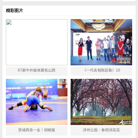
精彩图片
67家中外媒体聚焦山西
《一代名相陈廷敬》10
晋城再添一金！胡晓薇
泽州公园：春雨润花花