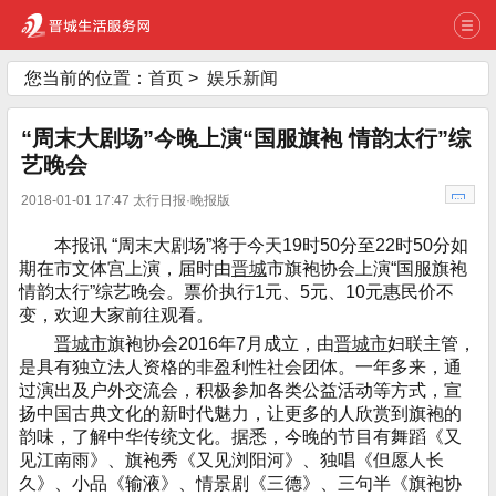
您当前的位置：
首页
>
娱乐新闻
“周末大剧场”今晚上演“国服旗袍 情韵太行”综
艺晚会
2018-01-01 17:47 太行日报·晚报版
本报讯 “周末大剧场”将于今天19时50分至22时50分如
期在市文体宫上演，届时由
晋城
市旗袍协会上演“国服旗袍
情韵太行”综艺晚会。票价执行1元、5元、10元惠民价不
变，欢迎大家前往观看。
晋城市
旗袍协会2016年7月成立，由
晋城市
妇联主管，
是具有独立法人资格的非盈利性社会团体。一年多来，通
过演出及户外交流会，积极参加各类公益活动等方式，宣
扬中国古典文化的新时代魅力，让更多的人欣赏到旗袍的
韵味，了解中华传统文化。据悉，今晚的节目有舞蹈《又
见江南雨》、旗袍秀《又见浏阳河》、独唱《但愿人长
久》、小品《输液》、情景剧《三德》、三句半《旗袍协