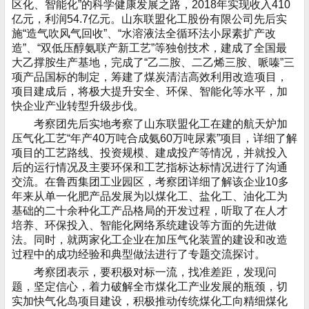
区化、智能化”的科学健康发展之路，2018年实现收入410
亿元，利润54.7亿元。山东联盟化工股份有限公司先后实
施“造气吹风气回收”、“水溶液法全循环法小尿素扩产改
造”、“双低压醇氨联产新工艺”等独创技术，建成了全国最
大乙撑胺生产基地，完成了“乙二胺、二乙烯三胺、哌嗪”三
项产品国标的制定，筹建了煤炭清洁高效利用改造项目，
项目建成后，将极大提升安全、环保、智能化等水平，加
快企业产业转型升级步伐。
考察团先后实地考察了山东联盟化工在建的航天炉加
压气化工艺“年产40万吨合成氨60万吨尿素”项目，详细了解
项目的工艺路线、投资规模、建成投产等情况，并就投入
后的运行情况及主要环保和工艺指标达标情况进行了沟通
交流。在鲁西集团工业园区，考察团详细了解该企业10多
年来从单一化肥产品发展为以煤化工、盐化工、油化工为
基础的二十余种化工产品格局的开发过程，听取了在人才
培养、环保投入、智能化网络系统建设等方面的先进做
法。同时，就两家化工企业在加压气化装置的建设和改造
过程中的成功经验和典型做法进行了专题交流探讨。
考察团表示，要积极对标一流，找准差距，发现问
题，坚定信心，着力破解全市煤化工产业发展的瓶颈，切
实加快气化岛项目建设，积极推动传统煤化工向精细煤化