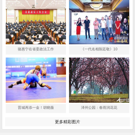
骆惠宁在省委政法工作
《一代名相陈廷敬》10
晋城再添一金！胡晓薇
泽州公园：春雨润花花
更多精彩图片