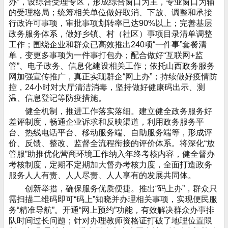
办”，设综合受理专区，形成综合窗口为主，专业窗口为辅
的受理格局；统筹相关单位做好取消、下放、调整和承接
行政许可事项，审批事项划转率已达90%以上；完善基层
政务服务体系，做好乡镇、村（社区）事项目录清单调整
工作；围绕企业和群众已高效推出240项“一件事”套餐清
单，变更多事项为一件事打包办；配合做好“互联网+监
管”、电子政务、信息化建设相关工作；依托山西政务服务
网加强宣传推广，真正实现群企“网上办”；持续做好疫情防
控，24小时对大厅清洁消毒，坚持做好健康码出示、测
温、信息登记等防疫措施。
健全机制，推进工作落实落细。建立健全政务服务好
差评制度，畅通企业诉求和反映渠道，利用政务服务平
台、热线电话平台、移动服务端、自助服务端等，形成评
价、反馈、整改、监督全流程衔接的评价体系。将深化“放
管服”助推优化营商环境工作纳入年终考核内容，健全督办
考核制度，定期不定期加大督办考核力度，全面打造政务
服务人人有责、人人尽责、人人享有的发展共同体。
创新举措，确保服务优质便捷。推出“码上办”，群众只
需扫描二维码即可“码上”知晓并办理相关事项，实现便民服
务“精准导航”。开通“网上预约”功能，有效解决群众办事排
队时间过长问题；针对办理教师资格证打破了地理位置限