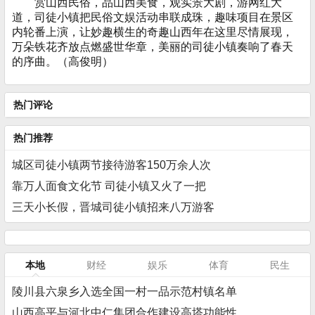
赏山西民俗，品山西美食，观实景大剧，游网红大
道，司徒小镇把民俗文娱活动串联成珠，趣味项目在景区
内轮番上演，让妙趣横生的奇趣山西年在这里尽情展现，
万朵铁花齐放点燃盛世华章，美丽的司徒小镇奏响了春天
的序曲。（高俊明）
热门评论
热门推荐
城区司徒小镇两节接待游客150万余人次
靠万人面食文化节 司徒小镇又火了一把
三天小长假，晋城司徒小镇招来八万游客
本地
财经
娱乐
体育
民生
陵川县六泉乡入选全国一村一品示范村镇名单
山西高平与河北中仁集团合作建设高塔功能性