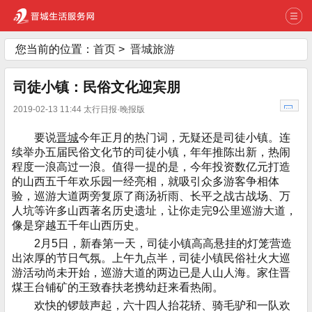
您当前的位置：
首页
>
晋城旅游
司徒小镇：民俗文化迎宾朋
2019-02-13 11:44 太行日报·晚报版
要说
晋城
今年正月的热门词，无疑还是司徒小镇。连
续举办五届民俗文化节的司徒小镇，年年推陈出新，热闹
程度一浪高过一浪。值得一提的是，今年投资数亿元打造
的山西五千年欢乐园一经亮相，就吸引众多游客争相体
验，巡游大道两旁复原了商汤祈雨、长平之战古战场、万
人坑等许多山西著名历史遗址，让你走完9公里巡游大道，
像是穿越五千年山西历史。
2月5日，新春第一天，司徒小镇高高悬挂的灯笼营造
出浓厚的节日气氛。上午九点半，司徒小镇民俗社火大巡
游活动尚未开始，巡游大道的两边已是人山人海。家住晋
煤王台铺矿的王致春扶老携幼赶来看热闹。
欢快的锣鼓声起，六十四人抬花轿、骑毛驴和一队欢