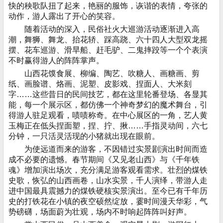
快的秧歌队扭了起来，艳丽的服饰，诙谐的表情，夸张的
动作，游人露出了开心的笑容。
随着活动的深入，民俗社火大巡游活动逐渐进入高
潮，舞狮、舞龙、抬花轿、踩高跷、六十四人大型双龙摇
摆、花车巡游、滑旱船、赶毛驴、二鬼摔跤等一个个表演
不时赢得游人的阵阵掌声。
山西花馍食展、柳编、陶艺、吹糖人、画糖画、剪
纸、画脸谱、烙画、泥塑、皮影戏、捏面人、大米刻
字……这些昔日的民间技艺，都在这里轮番登场、各显其
能，每一个展示区，都仿佛一个神奇梦幻的魔术舞台，引
得游人驻足观看，啧啧称奇。在中心展区的一角，艺人黄
玉梅正在低头捏面塑，捏、拧、揪……手指灵动间，六七
分钟，一只活灵活现的小猪就出现在眼前。
为使远道而来的游客，不因错过实景剧演出时间而造
成不必要的遗憾。春节期间《又见老山西》与《千年铁
魂》增加演出场次，充分满足游客观看需求。壮烈的煤铁
史歌，恢弘的山西画卷，山水实景，千人演绎，带游人走
进中国最具震撼力的煤铁硬核实景演出。至今已有千年历
史的打铁花在小镇的夜空硕然绽放，霎时间漫天华彩，气
势磅礴，场面蔚为壮观，场内不时响起阵阵叫好声。