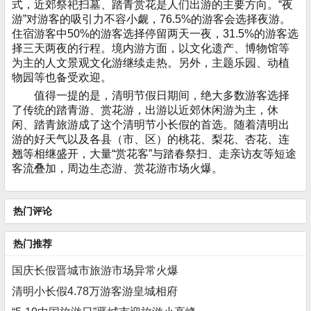
式，近郊祭祀扫墓、踏青赏花是人们出游的主要方向。“夜
游”对游客的吸引力不容小觑，76.5%的游客会选择夜游。
住宿游客中50%的游客选择停留两天一夜，31.5%的游客选
择三天两夜的行程。境内游方面，以文化遗产、博物馆等
为主的人文景观文化游继续走热。另外，主题乐园、动植
物园等也备受欢迎。
值得一提的是，清明节假日期间，绝大多数游客选择
了传统的踏青游、赏花游，出游以近郊休闲游为主，休
闲、踏青旅游成了这个清明节小长假的首选。随着清明出
游的好天气以及各县（市、区）的桃花、梨花、杏花、连
翘等相继盛开，大量“赏花客”与踏春祭扫、走亲访友等短途
客流叠加，周边生态游、赏花游市场火爆。
热门评论
热门推荐
国庆长假晋城市旅游市场异常火爆
清明小长假4.78万游客游皇城相府