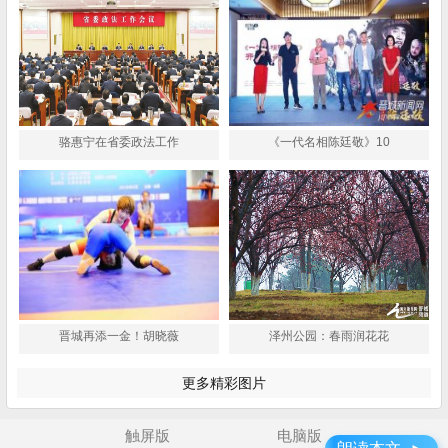
骆惠宁在省委政法工作
《一代名相陈廷敬》10
晋城再添一金！胡晓薇
泽州公园：春雨润花花
更多精彩图片
触屏版
电脑版