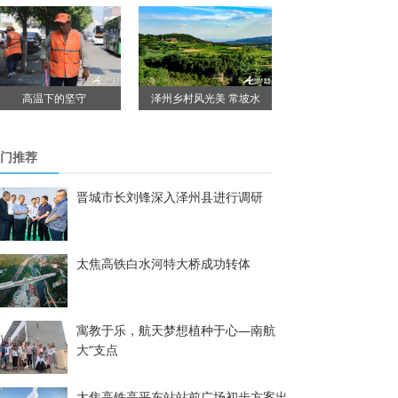
高温下的坚守
泽州乡村风光美 常坡水
门推荐
晋城市长刘锋深入泽州县进行调研
太焦高铁白水河特大桥成功转体
寓教于乐，航天梦想植种于心—南航
大“支点
太焦高铁高平东站站前广场初步方案出