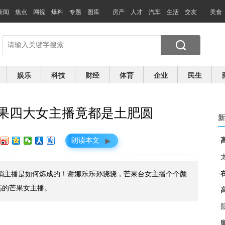
新闻
焦点
网视
爆料
专题
图库
房产
人才
汽车
生活
交友
美食
娱乐
科技
财经
体育
企业
民生
芒果四大女主播竟都是土肥圆
新
►
朗读本文
·
·
·
美俏主播是如何炼成的！谢娜乐乐孙骁骁，芒果台女主播个个颜
高的芒果女主播。
·
·
·