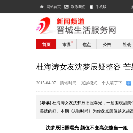
网站首页
联系我们
手机版
首页
市县
焦点
公告
社会
杜海涛女友沈梦辰疑整容 
2015-04-07
腾讯时尚
宽屏模式
个人喷了下
导读
[
] 杜海涛女友沈梦辰旧照曝光，一起围观甜
美嫁的好。本期《A咖时尚》为你盘点颜值越来越
沈梦辰旧照曝光 颜值不变高怎能当一姐