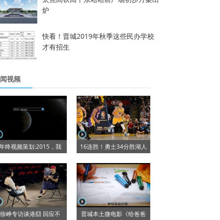
炉
快看！晋城2019年秋季这些民办学校
才有招生
闻视频
年终视频策划:2015，我
16连胜！勇士34分胜湖人
徐峥专访谈港囧 回应不
晋城本土微电影《给爸爸