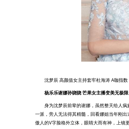
沈梦辰 高颜值女主持套牢杜海涛 A咖指数 
杨乐乐谢娜孙骁骁 芒果女主播变美无极限
身为沈梦辰前辈的谢娜，虽然整天给人疯癫搞怪
一派，旁人无法得其精髓，回看娜姐当年刚出
傲人的V字脸格外立体，眼睛大而有神，上镜更