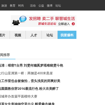
旅游
教育
时尚
活动
公益
微博
论坛
交友
求职
图片
视频
人才
论坛
我要爆料
闻推荐
高清：维密T台秀 刘雯何穗奚梦瑶雎晓雯斗艳
太行山亚洲第一桥：两侧是400米悬崖
在工作室也会被偷拍，歪头浅笑的郑爽好美
高圆圆教你穿2016最流行色 粉大衣美醉了
阳城举办首届平面模特大赛
留英女生李坤坤空灵出尘 酷爱拳击健身