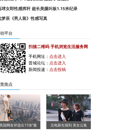
高球女郎性感挥杆 超长美腿叫板1.15米纪录
沈梦辰《男人装》性感写真
动平台
扫描二维码 手机浏览生活服务网
手机网址：
点击进入
晋城论坛：
点击进入
新闻投递：
点击投稿
觉焦点
美国网友评选出15张“最
北电新生报到 美女云集