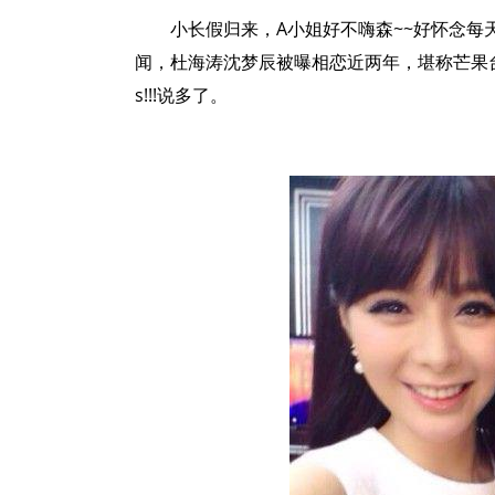
小长假归来，A小姐好不嗨森~~好怀念
闻，杜海涛沈梦辰被曝相恋近两年，堪称芒果
s!!!说多了。