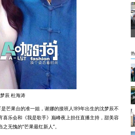
热
梦辰 杜海涛
是芒果台的准一姐，谢娜的接班人!89年出生的沈梦辰不
宵喜乐会和《我是歌手》巅峰夜上担任直播主持，甜美容
之无愧的“芒果最红新人”。