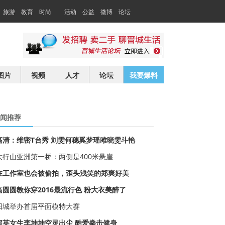
旅游
教育
时尚
活动
公益
微博
论坛
交友
求职
图片
视频
人才
论坛
我要爆料
闻推荐
高清：维密T台秀 刘雯何穗奚梦瑶雎晓雯斗艳
太行山亚洲第一桥：两侧是400米悬崖
在工作室也会被偷拍，歪头浅笑的郑爽好美
高圆圆教你穿2016最流行色 粉大衣美醉了
阳城举办首届平面模特大赛
留英女生李坤坤空灵出尘 酷爱拳击健身