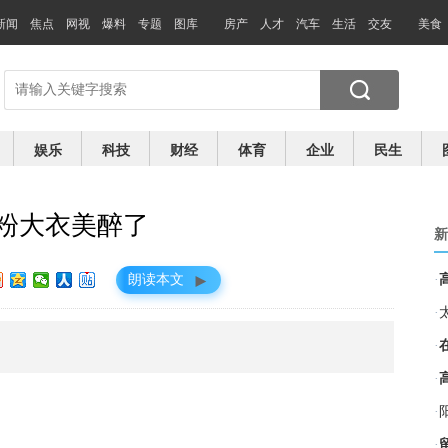
新闻
焦点
网视
爆料
专题
图库
房产
人才
汽车
生活
交友
美食
娱乐
科技
财经
体育
企业
民生
 粉大衣美醉了
新
►
朗读本文
·
·
·
·
·
·