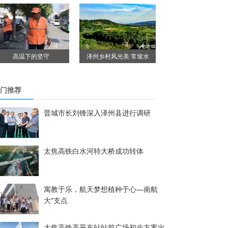
高温下的坚守
泽州乡村风光美 常坡水
门推荐
晋城市长刘锋深入泽州县进行调研
太焦高铁白水河特大桥成功转体
寓教于乐，航天梦想植种于心—南航
大“支点
太焦高铁高平东站站前广场初步方案出