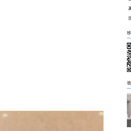
·
·
移
视