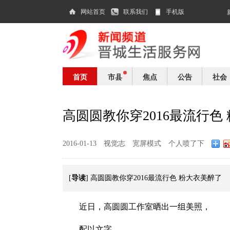
网站首页
联系我们
手机版
首页
市县
焦点
公告
社会
高圆圆教你穿2016最流行色
2016-01-13
视觉志
宽屏模式
个人喷了下
导读
[
] 高圆圆教你穿2016最流行色 粉大衣美醉了
近日，高圆圆工作室晒出一组美照，
配以文字