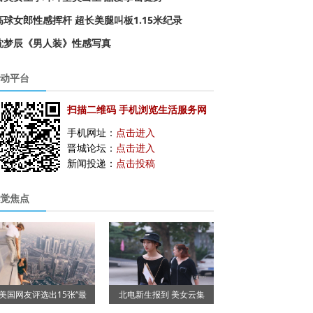
高球女郎性感挥杆 超长美腿叫板1.15米纪录
沈梦辰《男人装》性感写真
动平台
扫描二维码 手机浏览生活服务网
手机网址：
点击进入
晋城论坛：
点击进入
新闻投递：
点击投稿
觉焦点
美国网友评选出15张“最
北电新生报到 美女云集