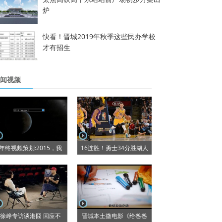
炉
快看！晋城2019年秋季这些民办学校
才有招生
闻视频
年终视频策划:2015，我
16连胜！勇士34分胜湖人
徐峥专访谈港囧 回应不
晋城本土微电影《给爸爸