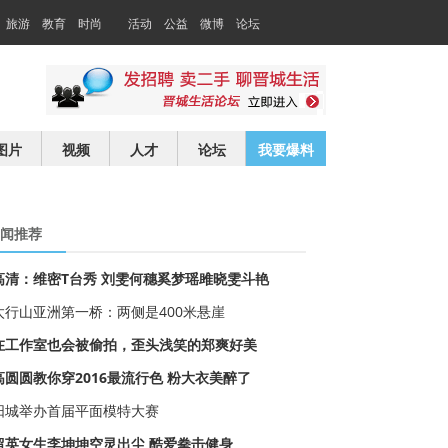
旅游
教育
时尚
活动
公益
微博
论坛
交友
求职
图片
视频
人才
论坛
我要爆料
闻推荐
高清：维密T台秀 刘雯何穗奚梦瑶雎晓雯斗艳
太行山亚洲第一桥：两侧是400米悬崖
在工作室也会被偷拍，歪头浅笑的郑爽好美
高圆圆教你穿2016最流行色 粉大衣美醉了
阳城举办首届平面模特大赛
留英女生李坤坤空灵出尘 酷爱拳击健身