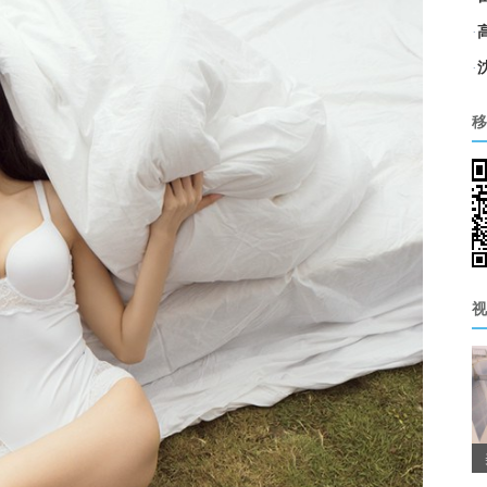
·
·
移
视