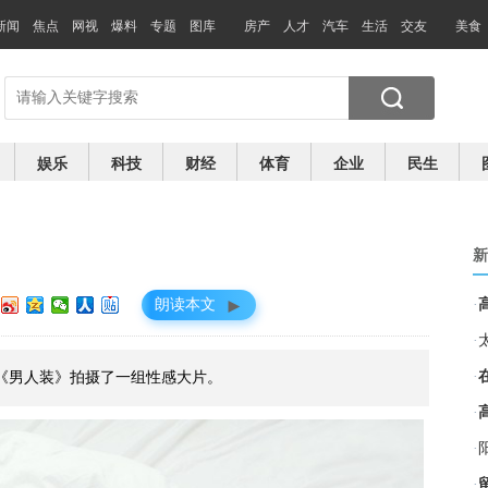
新闻
焦点
网视
爆料
专题
图库
房产
人才
汽车
生活
交友
美食
娱乐
科技
财经
体育
企业
民生
新
►
朗读本文
·
·
·
志《男人装》拍摄了一组性感大片。
·
·
·