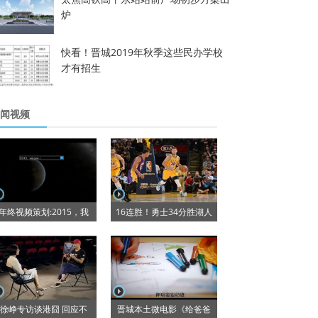
炉
快看！晋城2019年秋季这些民办学校
才有招生
闻视频
年终视频策划:2015，我
16连胜！勇士34分胜湖人
徐峥专访谈港囧 回应不
晋城本土微电影《给爸爸