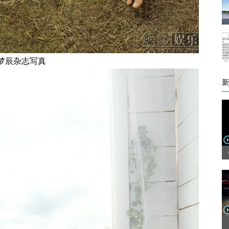
梦辰杂志写真
新