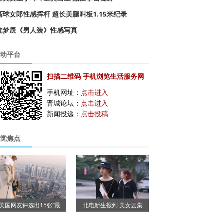
高球女郎性感挥杆 超长美腿叫板1.15米纪录
沈梦辰《男人装》性感写真
动平台
扫描二维码 手机浏览生活服务网
手机网址：
点击进入
晋城论坛：
点击进入
新闻投递：
点击投稿
觉焦点
美国网友评选出15张“最
北电新生报到 美女云集