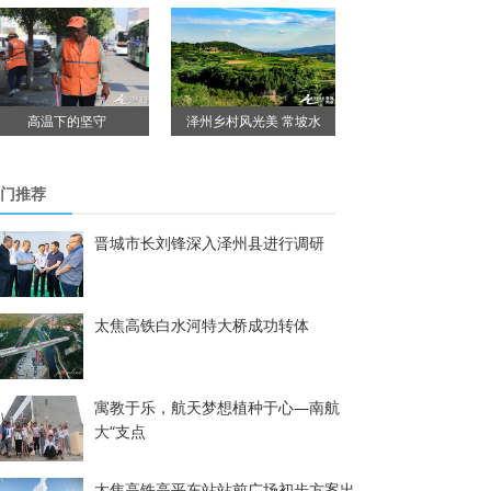
高温下的坚守
泽州乡村风光美 常坡水
门推荐
晋城市长刘锋深入泽州县进行调研
太焦高铁白水河特大桥成功转体
寓教于乐，航天梦想植种于心—南航
大“支点
太焦高铁高平东站站前广场初步方案出